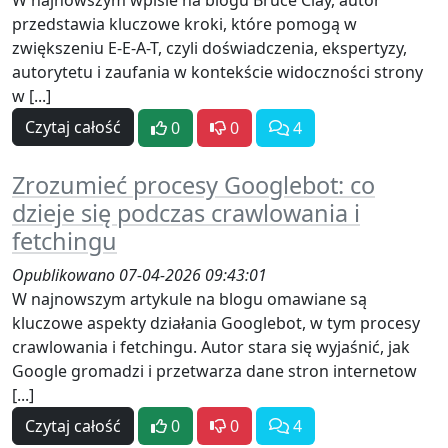
W najnowszym wpisie na blogu Bruce Clay, autor
przedstawia kluczowe kroki, które pomogą w
zwiększeniu E-E-A-T, czyli doświadczenia, ekspertyzy,
autorytetu i zaufania w kontekście widoczności strony
w [...]
Czytaj całość
0
0
4
Zrozumieć procesy Googlebot: co
dzieje się podczas crawlowania i
fetchingu
Opublikowano 07-04-2026 09:43:01
W najnowszym artykule na blogu omawiane są
kluczowe aspekty działania Googlebot, w tym procesy
crawlowania i fetchingu. Autor stara się wyjaśnić, jak
Google gromadzi i przetwarza dane stron internetow
[...]
Czytaj całość
0
0
4