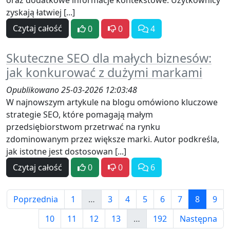
oraz dodatkowe informacje kontekstowe. Użytkownicy
zyskają łatwiej [...]
Czytaj całość
0
0
4
Skuteczne SEO dla małych biznesów:
jak konkurować z dużymi markami
Opublikowano 25-03-2026 12:03:48
W najnowszym artykule na blogu omówiono kluczowe
strategie SEO, które pomagają małym
przedsiębiorstwom przetrwać na rynku
zdominowanym przez większe marki. Autor podkreśla,
jak istotne jest dostosowan [...]
Czytaj całość
0
0
6
Poprzednia
1
…
3
4
5
6
7
8
9
10
11
12
13
…
192
Następna