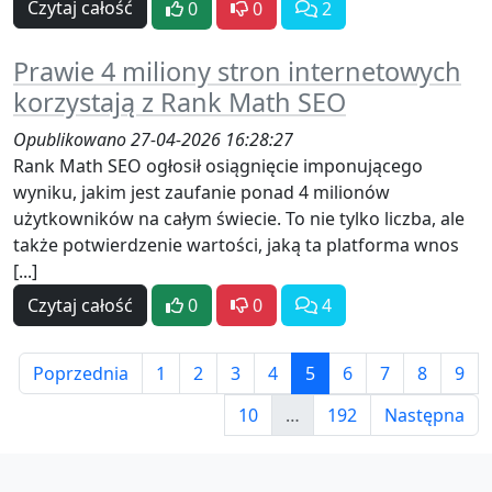
Czytaj całość
0
0
2
Prawie 4 miliony stron internetowych
korzystają z Rank Math SEO
Opublikowano 27-04-2026 16:28:27
Rank Math SEO ogłosił osiągnięcie imponującego
wyniku, jakim jest zaufanie ponad 4 milionów
użytkowników na całym świecie. To nie tylko liczba, ale
także potwierdzenie wartości, jaką ta platforma wnos
[...]
Czytaj całość
0
0
4
Poprzednia
1
2
3
4
5
6
7
8
9
10
…
192
Następna