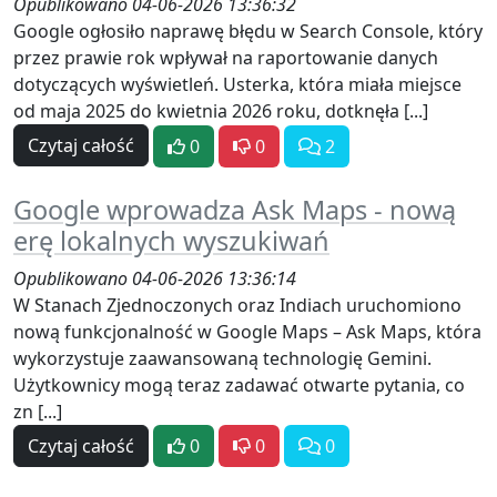
Opublikowano 04-06-2026 13:36:32
Google ogłosiło naprawę błędu w Search Console, który
przez prawie rok wpływał na raportowanie danych
dotyczących wyświetleń. Usterka, która miała miejsce
od maja 2025 do kwietnia 2026 roku, dotknęła [...]
Czytaj całość
0
0
2
Google wprowadza Ask Maps - nową
erę lokalnych wyszukiwań
Opublikowano 04-06-2026 13:36:14
W Stanach Zjednoczonych oraz Indiach uruchomiono
nową funkcjonalność w Google Maps – Ask Maps, która
wykorzystuje zaawansowaną technologię Gemini.
Użytkownicy mogą teraz zadawać otwarte pytania, co
zn [...]
Czytaj całość
0
0
0