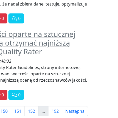
 że nadal zbiera dane, testuje, optymalizuje
0
0
ści oparte na sztucznej
gą otrzymać najniższą
Quality Rater
:48:32
y Rater Guidelines, strony internetowe,
 wadliwe treści oparte na sztucznej
ć najniższą ocenę od rzeczoznawców jakości.
0
0
150
151
152
…
192
Następna