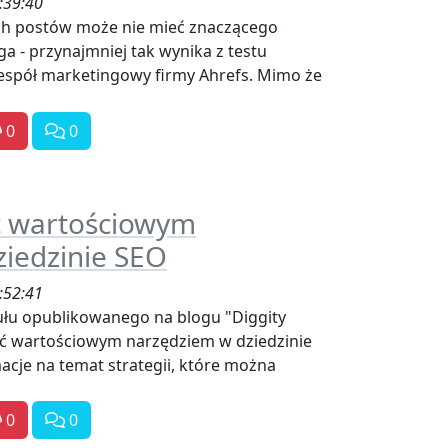
:39:40
ch postów może nie mieć znaczącego
a - przynajmniej tak wynika z testu
spół marketingowy firmy Ahrefs. Mimo że
0
0
ć wartościowym
iedzinie SEO
:52:41
łu opublikowanego na blogu "Diggity
yć wartościowym narzędziem w dziedzinie
acje na temat strategii, które można
0
0