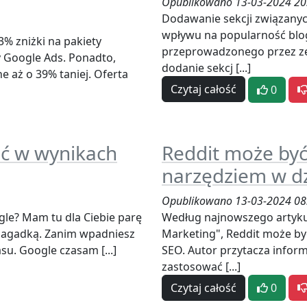
Opublikowano 13-03-2024 20
Dodawanie sekcji związany
wpływu na popularność blog
% zniżki na pakiety
przeprowadzonego przez ze
y Google Ads. Ponadto,
dodanie sekcj [...]
e aż o 39% taniej. Oferta
Czytaj całość
0
ić w wynikach
Reddit może by
narzędziem w dz
Opublikowano 13-03-2024 08
gle? Mam tu dla Ciebie parę
Według najnowszego artyku
ą zagadką. Zanim wpadniesz
Marketing", Reddit może b
su. Google czasam [...]
SEO. Autor przytacza inform
zastosować [...]
Czytaj całość
0