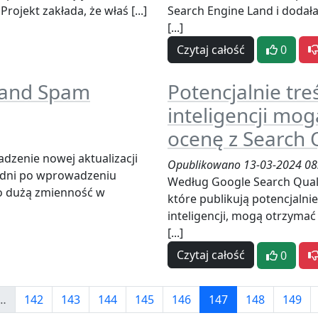
ojekt zakłada, że właś [...]
Search Engine Land i dodała,
[...]
Czytaj całość
0
 and Spam
Potencjalnie tre
inteligencji mo
ocenę z Search 
dzenie nowej aktualizacji
Opublikowano 13-03-2024 08
 dni po wprowadzeniu
Według Google Search Qualit
o dużą zmienność w
które publikują potencjalnie
inteligencji, mogą otrzyma
[...]
Czytaj całość
0
…
142
143
144
145
146
147
148
149