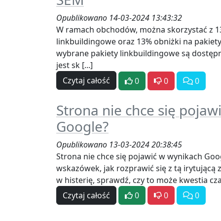
Opublikowano 14-03-2024 13:43:32
W ramach obchodów, można skorzystać z 13
linkbuildingowe oraz 13% obniżki na pakiet
wybrane pakiety linkbuildingowe są dostępn
jest sk [...]
Czytaj całość
0
0
0
Strona nie chce się pojaw
Google?
Opublikowano 13-03-2024 20:38:45
Strona nie chce się pojawić w wynikach Goo
wskazówek, jak rozprawić się z tą irytując
w histerię, sprawdź, czy to może kwestia cza
Czytaj całość
0
0
0