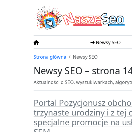
N
S
asze
eo
Newsy SEO
Strona główna
Newsy SEO
Newsy SEO – strona 1
Aktualności o SEO, wyszukiwarkach, algory
Portal Pozycjonusz obcho
trzynaste urodziny i z tej
specjalne promocje na us
SEM