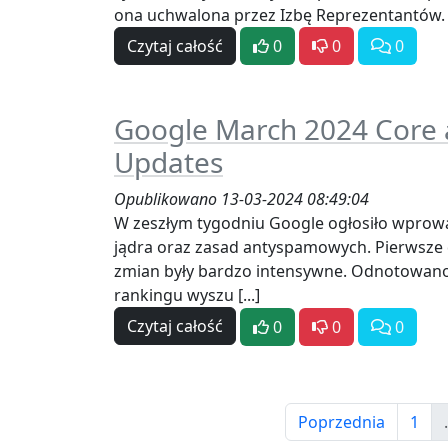
ona uchwalona przez Izbę Reprezentantów. Pr
Czytaj całość
0
0
0
Google March 2024 Core
Updates
Opublikowano 13-03-2024 08:49:04
W zeszłym tygodniu Google ogłosiło wprowa
jądra oraz zasad antyspamowych. Pierwsze
zmian były bardzo intensywne. Odnotowan
rankingu wyszu [...]
Czytaj całość
0
0
0
Poprzednia
1