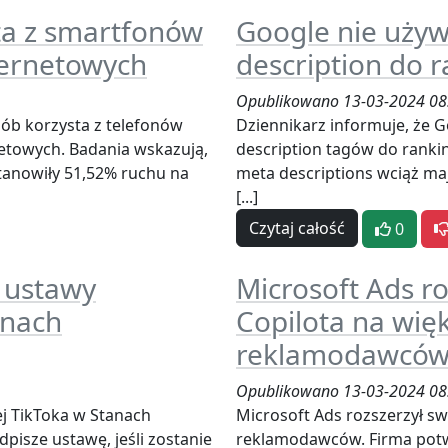
ta z smartfonów
Google nie używ
ternetowych
description do 
Opublikowano 13-03-2024 08
ób korzysta z telefonów
Dziennikarz informuje, że G
etowych. Badania wskazują,
description tagów do rankin
tanowiły 51,52% ruchu na
meta descriptions wciąż maj
[...]
Czytaj całość
0
t ustawy
Microsoft Ads ro
anach
Copilota na więk
reklamodawcó
Opublikowano 13-03-2024 08
ej TikToka w Stanach
Microsoft Ads rozszerzył swo
pisze ustawę, jeśli zostanie
reklamodawców. Firma potwi