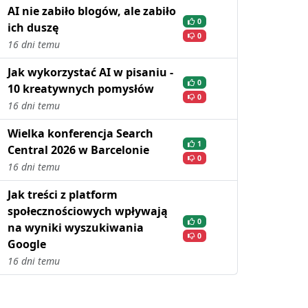
AI nie zabiło blogów, ale zabiło
0
ich duszę
0
16 dni temu
Jak wykorzystać AI w pisaniu -
0
10 kreatywnych pomysłów
0
16 dni temu
Wielka konferencja Search
1
Central 2026 w Barcelonie
0
16 dni temu
Jak treści z platform
społecznościowych wpływają
0
na wyniki wyszukiwania
0
Google
16 dni temu