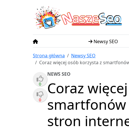
N
S
asze
eo
Newsy SEO
Strona główna
Newsy SEO
Coraz więcej osób korzysta z smartfonó
NEWS SEO
Coraz więcej
0
smartfonów 
0
stron inter