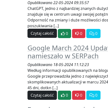
Opublikowano 22-05-2024 09:35:57
ChatGPT, jedno z najbardziej znanych dużyc
znajduje się w centrum uwagi swojej potężne
Odporność na zmiany i duże możliwości dos
poszukiwania [...]
Czytaj całość
0
0
0
Google March 2024 Updat
namieszało w SERPach
Opublikowano 18-05-2024 11:12:23
Według informacji opublikowanych na blogu
Google przeprowadziła jedno z największych
skomplikowanych aktualizacji w marcu 2024 
45 dni, dotkn [...]
Czytaj całość
0
0
0