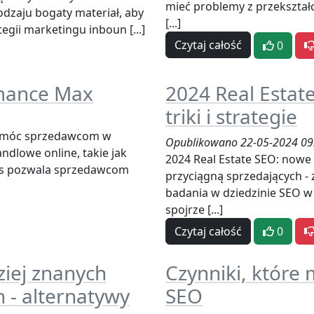
mieć problemy z przekształ
dzaju bogaty materiał, aby
[...]
gii marketingu inboun [...]
Czytaj całość
0
rmance Max
2024 Real Estat
triki i strategie
pomóc sprzedawcom w
Opublikowano 22-05-2024 09
ndlowe online, takie jak
2024 Real Estate SEO: nowe w
es pozwala sprzedawcom
przyciągną sprzedających - 
badania w dziedzinie SEO 
spojrze [...]
Czytaj całość
0
ziej znanych
Czynniki, które
 - alternatywy
SEO