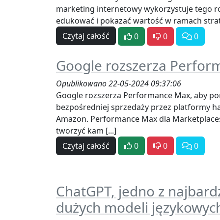
marketing internetowy wykorzystuje tego ro
edukować i pokazać wartość w ramach strate
Czytaj całość
0
0
0
Google rozszerza Perfo
Opublikowano 22-05-2024 09:37:06
Google rozszerza Performance Max, aby 
bezpośredniej sprzedaży przez platformy ha
Amazon. Performance Max dla Marketplac
tworzyć kam [...]
Czytaj całość
0
0
0
ChatGPT, jedno z najbard
dużych modeli językowych