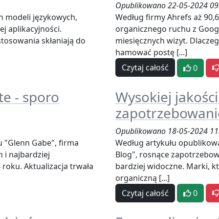
Opublikowano 22-05-2024 09
h modeli językowych,
Według firmy Ahrefs aż 90,
j aplikacyjności.
organicznego ruchu z Google
tosowania skłaniają do
miesięcznych wizyt. Dlaczego
hamować postę [...]
Czytaj całość
0
e - sporo
Wysokiej jakości
zapotrzebowani
Opublikowano 18-05-2024 11
 "Glenn Gabe", firma
Według artykułu opublikowa
 i najbardziej
Blog", rosnące zapotrzebowa
roku. Aktualizacja trwała
bardziej widoczne. Marki, k
organiczną [...]
Czytaj całość
0