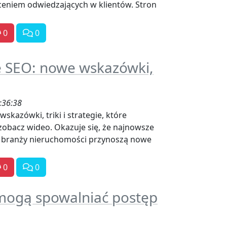
ceniem odwiedzających w klientów. Stron
0
0
e SEO: nowe wskazówki,
:36:38
skazówki, triki i strategie, które
zobacz wideo. Okazuje się, że najnowsze
w branży nieruchomości przynoszą nowe
0
0
 mogą spowalniać postęp