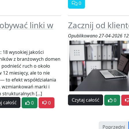
0
dobywać linki w
Zacznij od klien
Opublikowano 27-04-2026 12
: 18 wysokiej jakości
ników z branżowych domen
i podnieść ruch o około
 12 miesięcy, ale to nie
— to efekt współdziałania
, wzmiankowań marki i
 strukturalnych [...]
Czytaj całość
0
j całość
0
0
Poprzedni