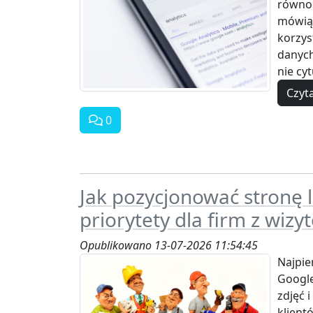
równoc
mówią
korzyst
danych
nie cytu
Czyta
0
Jak pozycjonować stronę 
priorytety dla firm z wiz
Opublikowano 13-07-2026 11:54:45
Najpie
Google
zdjęć 
klient