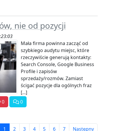
tów, nie od pozycji
:23:03
Mała firma powinna zacząć od
szybkiego audytu miejsc, które
rzeczywiście generują kontakty:
Search Console, Google Business
Profile i zapisów
sprzedaży/rozmów. Zamiast
ścigać pozycje dla ogólnych fraz
[...]
0
0
1
2
3
4
5
6
7
Następny