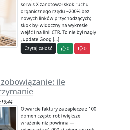
serwis X zanotował skok ruchu
organicznego rzędu ~200% bez
nowych linków przychodzących;
skok był widoczny na wykresie
wejść i na linii CTR. To nie był nagły
„update Goog [...]
Czytaj całość
0
0
zobowiązanie: ile
trzymanie
:16:44
Otwarcie faktury za zaplecze z 100
domen często robi większe
wrażenie niż powinna —
rejestracja ~1 000 zł, pierwszy rok