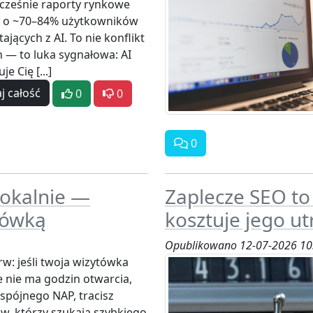
ześnie raporty rynkowe
 o ~70–84% użytkowników
ających z AI. To nie konflikt
 — to luka sygnałowa: AI
je Cię [...]
j całość
0
0
0
lokalnie —
Zaplecze SEO to 
ytówką
kosztuje jego u
Opublikowano 12-07-2026 10
rw: jeśli twoja wizytówka
 nie ma godzin otwarcia,
i spójnego NAP, tracisz
ów, którzy szukają szybkiego