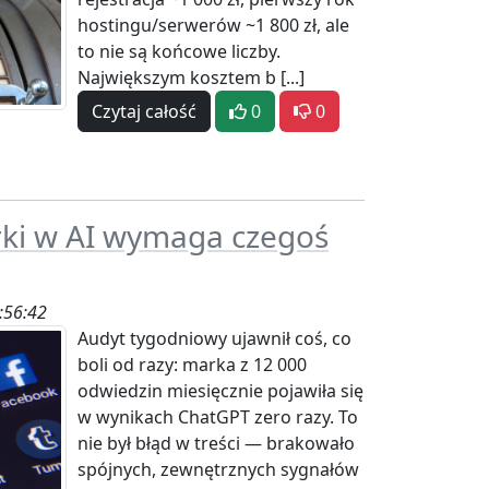
hostingu/serwerów ~1 800 zł, ale
to nie są końcowe liczby.
Największym kosztem b [...]
Czytaj całość
0
0
ki w AI wymaga czegoś
:56:42
Audyt tygodniowy ujawnił coś, co
boli od razy: marka z 12 000
odwiedzin miesięcznie pojawiła się
w wynikach ChatGPT zero razy. To
nie był błąd w treści — brakowało
spójnych, zewnętrznych sygnałów