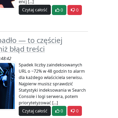
encj [...]
Czytaj całość
0
0
adło — to częściej
iż błąd treści
:48:42
Spadek liczby zaindeksowanych
URL o ~72% w 48 godzin to alarm
dla każdego właściciela serwisu.
Najpierw musisz sprawdzić
Statystyki indeksowania w Search
Console i logi serwera, potem
priorytetyzować [...]
Czytaj całość
0
0