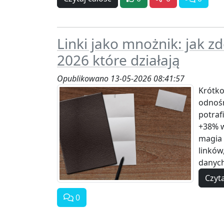
Linki jako mnożnik: jak z
2026 które działają
Opublikowano 13-05-2026 08:41:57
Krótko
odnoś
potraf
+38% w
magia 
linków
danych
Czyta
0