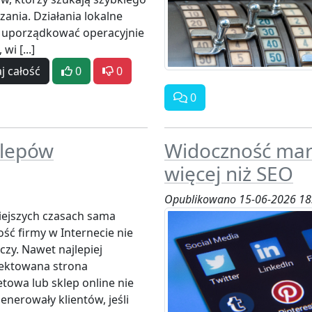
zania. Działania lokalne
 uporządkować operacyjnie
wi [...]
j całość
0
0
0
klepów
Widoczność mar
więcej niż SEO
Opublikowano 15-06-2026 18
iejszych czasach sama
ść firmy w Internecie nie
czy. Nawet najlepiej
ektowana strona
etowa lub sklep online nie
enerowały klientów, jeśli