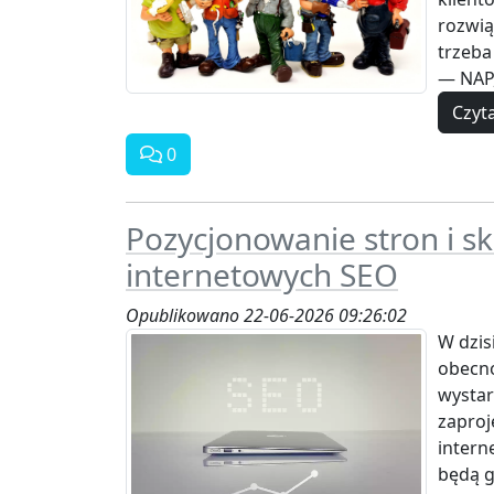
rozwią
trzeba
— NAP, 
Czyta
0
Pozycjonowanie stron i s
internetowych SEO
Opublikowano 22-06-2026 09:26:02
W dzis
obecno
wystar
zaproj
intern
będą g