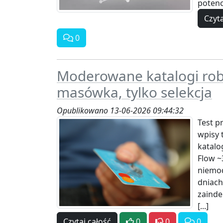
potencj
Czyta
0
Moderowane katalogi rob
masówka, tylko selekcja
Opublikowano 13-06-2026 09:44:32
Test p
wpisy 
katal
Flow ~
niemod
dniach
zainde
[...]
Czytaj całość
0
0
0