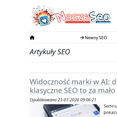
N
S
asze
eo
Newsy SEO
Artykuły SEO
Widoczność marki w AI: d
klasyczne SEO to za mało
Opublikowano 23-07-2026 09:06:21
Semrus
pokazu