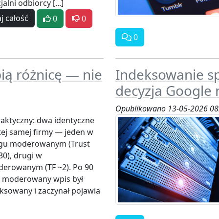
alni odbiorcy [...]
j całość
0
0
0
ią różnicę — nie
Indeksowanie sp
decyzja Google n
Opublikowano 13-05-2026 08
raktyczny: dwa identyczne
tej samej firmy — jeden w
ogu moderowanym (Trust
30), drugi w
erowanym (TF ~2). Po 90
 moderowany wpis był
ksowany i zaczynał pojawia