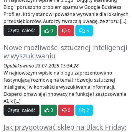
W najnowszym wpisie na blogu "Diggity Marketing
Blog" poruszono problem spamu w Google Business
Profiles, który stanowi poważne wyzwanie dla lokalnych
przedsiębiorców. Autorzy zwracają uwagę, że zrozu [...]
Czytaj całość
0
0
5
Nowe możliwości sztucznej inteligencji
w wyszukiwaniu
Opublikowano 28-07-2025 15:34:28
W najnowszym wpisie na blogu zaprezentowano
fascynującą rozmowę na temat rozwoju sztucznej
inteligencji w kontekście wyszukiwania informacji.
Eksperci omawiają innowacyjne funkcje i zastosowania
AI, k [...]
Czytaj całość
0
0
2
Jak przygotować sklep na Black Friday: