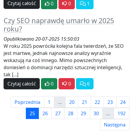
Czytaj całość
0
0
1
Czy SEO naprawdę umarło w 2025
roku?
Opublikowano 20-07-2025 15:50:03
W roku 2025 powróciła kolejna fala twierdzeń, że SEO
jest martwe, jednak najnowsze analizy wyraźnie
wskazują na coś innego. Mimo powszechnych
doniesień o dominacji narzędzi sztucznej inteligencji,
tak [...]
Czytaj całość
0
0
6
Poprzednia
1
…
20
21
22
23
24
25
26
27
28
29
30
…
192
Następna