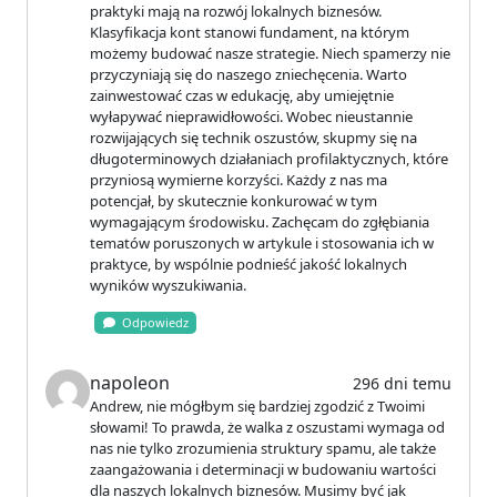
praktyki mają na rozwój lokalnych biznesów.
Klasyfikacja kont stanowi fundament, na którym
możemy budować nasze strategie. Niech spamerzy nie
przyczyniają się do naszego zniechęcenia. Warto
zainwestować czas w edukację, aby umiejętnie
wyłapywać nieprawidłowości. Wobec nieustannie
rozwijających się technik oszustów, skupmy się na
długoterminowych działaniach profilaktycznych, które
przyniosą wymierne korzyści. Każdy z nas ma
potencjał, by skutecznie konkurować w tym
wymagającym środowisku. Zachęcam do zgłębiania
tematów poruszonych w artykule i stosowania ich w
praktyce, by wspólnie podnieść jakość lokalnych
wyników wyszukiwania.
Odpowiedz
napoleon
296 dni temu
Andrew, nie mógłbym się bardziej zgodzić z Twoimi
słowami! To prawda, że walka z oszustami wymaga od
nas nie tylko zrozumienia struktury spamu, ale także
zaangażowania i determinacji w budowaniu wartości
dla naszych lokalnych biznesów. Musimy być jak