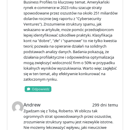
Business Profiles to kluczowy temat. Amerykański
rynek e-commerce w 2023 roku szacuje straty
spowodowane przez oszustów na około 251 miliardów
dolarów rocznie (wg raportu z "Cybersecurity
Ventures"). Zrozumienie struktury spamu, jak
wskazano w artykule, może pomóc przedsiębiorcom
lepiej identyfikować szkodliwe praktyki. Klasyfikacja
kont na "dobre", "złe" i "spamowe" to nie tylko kwestia
teorii; pozwala na opieranie działań na solidnych
podstawach analizy danych. Badania pokazują, że
działania profilaktyczne i odpowiednia optymalizacja
mogą zwiększyć widoczność firm o 50% w przypadku
lokalnych wyników wyszukiwania. Warto więc zagłębić
się w ten temat, aby efektywnie konkurować na
zatłoczonym rynku.
Odpowiedz
Andrew
299 dni temu
Zgadzam się z Tobą, Roberto. W obliczu tak
ogromnych strat spowodowanych przez oszustów,
zrozumienie struktury spamu jest niezwykle istotne.
Nie możemy lekceważyć wpływu, jaki nieuczciwe