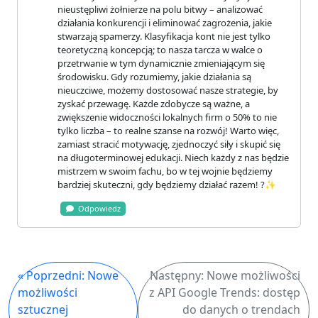
nieustępliwi żołnierze na polu bitwy – analizować
działania konkurencji i eliminować zagrożenia, jakie
stwarzają spamerzy. Klasyfikacja kont nie jest tylko
teoretyczną koncepcją; to nasza tarcza w walce o
przetrwanie w tym dynamicznie zmieniającym się
środowisku. Gdy rozumiemy, jakie działania są
nieuczciwe, możemy dostosować nasze strategie, by
zyskać przewagę. Każde zdobycze są ważne, a
zwiększenie widoczności lokalnych firm o 50% to nie
tylko liczba – to realne szanse na rozwój! Warto więc,
zamiast stracić motywację, zjednoczyć siły i skupić się
na długoterminowej edukacji. Niech każdy z nas będzie
mistrzem w swoim fachu, bo w tej wojnie będziemy
bardziej skuteczni, gdy będziemy działać razem! ?✨
Odpowiedz
« Poprzedni: Nowe
Następny: Nowe możliwości
możliwości
z API Google Trends: dostęp
sztucznej
do danych o trendach