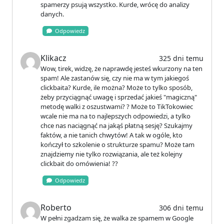
spamerzy psują wszystko. Kurde, wrócę do analizy
danych.
Odpowiedz
Klikacz
325 dni temu
Wow, tirek, widzę, że naprawdę jesteś wkurzony na ten
spam! Ale zastanów się, czy nie ma w tym jakiegoś
clickbaita? Kurde, ile można? Może to tylko sposób,
żeby przyciągnąć uwagę i sprzedać jakieś "magiczną"
metodę walki z oszustwami? ? Może to TikTokowiec
wcale nie ma na to najlepszych odpowiedzi, a tylko
chce nas naciągnąć na jakąś płatną sesję? Szukajmy
faktów, a nie tanich chwytów! A tak w ogóle, kto
kończył to szkolenie o strukturze spamu? Może tam
znajdziemy nie tylko rozwiązania, ale też kolejny
clickbait do omówienia! ??
Odpowiedz
Roberto
306 dni temu
W pełni zgadzam się, że walka ze spamem w Google