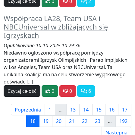
Czytaj całość
0
0
2
Współpraca LA28, Team USA i
NBCUniversal w zbliżających się
Igrzyskach
Opublikowano 10-10-2025 10:29:36
Niedawno ogłoszono współpracę pomiędzy
organizatorami Igrzysk Olimpijskich i Paraolimpijskich
w Los Angeles, Team USA oraz NBCUniversal. Ta
unikalna koalicja ma na celu stworzenie wyjątkowego
doświadc [...]
Czytaj całość
0
0
6
Poprzednia
1
…
13
14
15
16
17
18
19
20
21
22
23
…
192
Następna