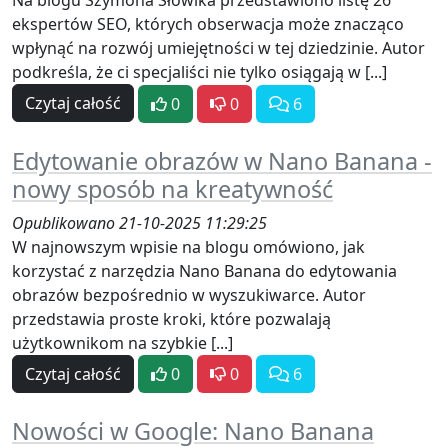
Na blogu Szymona Słowika przedstawiono listę 26
ekspertów SEO, których obserwacja może znacząco
wpłynąć na rozwój umiejętności w tej dziedzinie. Autor
podkreśla, że ci specjaliści nie tylko osiągają w [...]
Czytaj całość
0
0
6
Edytowanie obrazów w Nano Banana -
nowy sposób na kreatywność
Opublikowano 21-10-2025 11:29:25
W najnowszym wpisie na blogu omówiono, jak
korzystać z narzędzia Nano Banana do edytowania
obrazów bezpośrednio w wyszukiwarce. Autor
przedstawia proste kroki, które pozwalają
użytkownikom na szybkie [...]
Czytaj całość
0
0
6
Nowości w Google: Nano Banana