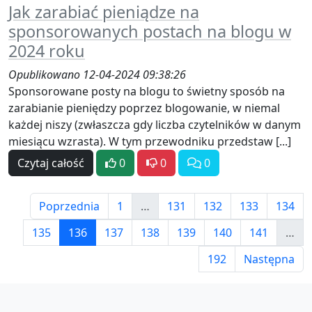
Jak zarabiać pieniądze na
sponsorowanych postach na blogu w
2024 roku
Opublikowano 12-04-2024 09:38:26
Sponsorowane posty na blogu to świetny sposób na
zarabianie pieniędzy poprzez blogowanie, w niemal
każdej niszy (zwłaszcza gdy liczba czytelników w danym
miesiącu wzrasta). W tym przewodniku przedstaw [...]
Czytaj całość
0
0
0
Poprzednia
1
…
131
132
133
134
135
136
137
138
139
140
141
…
192
Następna