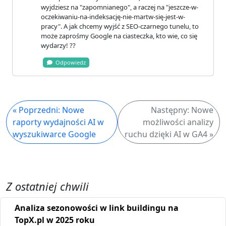
wyjdziesz na "zapomnianego", a raczej na "jeszcze-w-
oczekiwaniu-na-indeksację-nie-martw-się-jest-w-
pracy". A jak chcemy wyjść z SEO-czarnego tunelu, to
może zaprośmy Google na ciasteczka, kto wie, co się
wydarzy! ??
Odpowiedz
« Poprzedni: Nowe
Następny: Nowe
raporty wydajności AI w
możliwości analizy
wyszukiwarce Google
ruchu dzięki AI w GA4 »
Z ostatniej chwili
Analiza sezonowości w link buildingu na
TopX.pl w 2025 roku