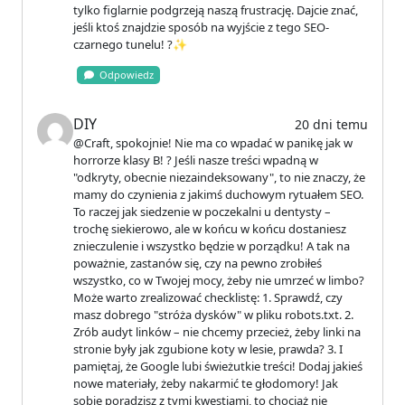
tylko figlarnie podgrzeją naszą frustrację. Dajcie znać,
jeśli ktoś znajdzie sposób na wyjście z tego SEO-
czarnego tunelu! ?️✨
Odpowiedz
DIY
20 dni temu
@Craft, spokojnie! Nie ma co wpadać w panikę jak w
horrorze klasy B! ? Jeśli nasze treści wpadną w
"odkryty, obecnie niezaindeksowany", to nie znaczy, że
mamy do czynienia z jakimś duchowym rytuałem SEO.
To raczej jak siedzenie w poczekalni u dentysty –
trochę siekierowo, ale w końcu w końcu dostaniesz
znieczulenie i wszystko będzie w porządku! A tak na
poważnie, zastanów się, czy na pewno zrobiłeś
wszystko, co w Twojej mocy, żeby nie umrzeć w limbo?
Może warto zrealizować checklistę: 1. Sprawdź, czy
masz dobrego "stróża dysków" w pliku robots.txt. 2.
Zrób audyt linków – nie chcemy przecież, żeby linki na
stronie były jak zgubione koty w lesie, prawda? 3. I
pamiętaj, że Google lubi świeżutkie treści! Dodaj jakieś
nowe materiały, żeby nakarmić te głodomory! Jak
sobie poradzisz z tymi kwestiami, to chociaż nie