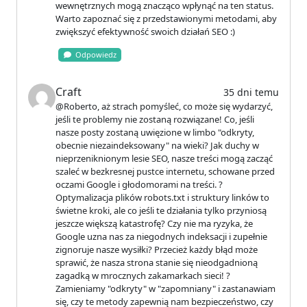
wewnętrznych mogą znacząco wpłynąć na ten status.
Warto zapoznać się z przedstawionymi metodami, aby
zwiększyć efektywność swoich działań SEO :)
Odpowiedz
Craft
35 dni temu
@Roberto, aż strach pomyśleć, co może się wydarzyć,
jeśli te problemy nie zostaną rozwiązane! Co, jeśli
nasze posty zostaną uwięzione w limbo "odkryty,
obecnie niezaindeksowany" na wieki? Jak duchy w
nieprzeniknionym lesie SEO, nasze treści mogą zacząć
szaleć w bezkresnej pustce internetu, schowane przed
oczami Google i głodomorami na treści. ?
Optymalizacja plików robots.txt i struktury linków to
świetne kroki, ale co jeśli te działania tylko przyniosą
jeszcze większą katastrofę? Czy nie ma ryzyka, że
Google uzna nas za niegodnych indeksacji i zupełnie
zignoruje nasze wysiłki? Przecież każdy błąd może
sprawić, że nasza strona stanie się nieodgadnioną
zagadką w mrocznych zakamarkach sieci! ?
Zamieniamy "odkryty" w "zapomniany" i zastanawiam
się, czy te metody zapewnią nam bezpieczeństwo, czy