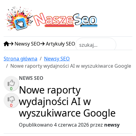
N
S
asze
eo
Newsy SEO
Artykuły SEO
Strona główna
Newsy SEO
Nowe raporty wydajności AI w wyszukiwarce Google
NEWS SEO
Nowe raporty
0
wydajności AI w
0
wyszukiwarce Google
Opublikowano
4 czerwca 2026
przez
newsy