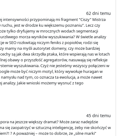
62 dni temu
ej intensywności przypominają mi fragment “Ciszy” Mistrza
t w ruchu, jest w drodze ku większemu poznaniu”. Lecz czy
 może tylko dryfujemy w mrocznych wodach segmentacji
urzliwego morza wyników wyszukiwania? W świetle analizy
ucje w SEO rozkwitają niczym feniks z popiołów, rodzi się
? Czy mamy na myśli autorytet domeny, czy może bardziej
cechy są jak dwa skrzydła ptaka, które wspierają nas w lotach
nej obawy o przyszłość agregatorów, nasuwają się refleksje
systemie wyszukiwania. Czyż nie jesteśmy wszyscy połączeni w
 Google może być niczym motyl, który wywołuje huragan w
 namysłu nad tym, co oznacza ta ewolucja, a może nawet
ej analizy. Jakie wnioski możemy wysnuć z tego
45 dni temu
 pora na jeszcze większy dramat? Może zaraz nadejdzie
a się zaopatrzyć w sztuczną inteligencję, żeby nie skończyć w
m?! ? A poważniej – może to dobrze, że „silne marki”