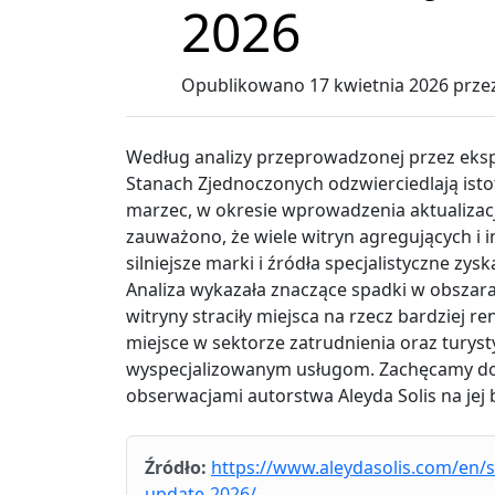
2026
Opublikowano
17 kwietnia 2026
prze
Według analizy przeprowadzonej przez eksp
Stanach Zjednoczonych odzwierciedlają ist
marzec, w okresie wprowadzenia aktualiza
zauważono, że wiele witryn agregujących i 
silniejsze marki i źródła specjalistyczne z
Analiza wykazała znaczące spadki w obszarach
witryny straciły miejsca na rzecz bardziej
miejsce w sektorze zatrudnienia oraz turysty
wyspecjalizowanym usługom. Zachęcamy do 
obserwacjami autorstwa Aleyda Solis na jej 
Źródło:
https://www.aleydasolis.com/en/
update-2026/