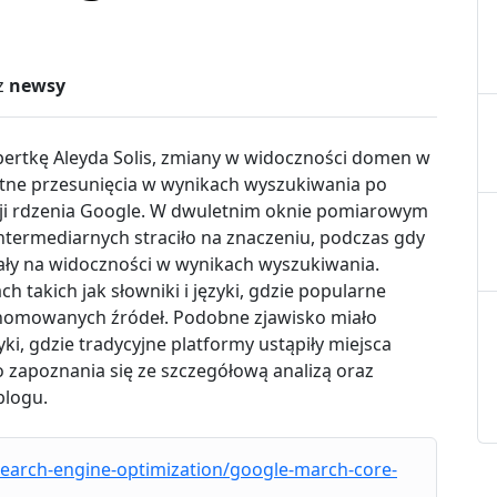
z
newsy
ertkę Aleyda Solis, zmiany w widoczności domen w
otne przesunięcia w wynikach wyszukiwania po
cji rdzenia Google. W dwuletnim oknie pomiarowym
intermediarnych straciło na znaczeniu, podczas gdy
yskały na widoczności w wynikach wyszukiwania.
 takich jak słowniki i języki, gdzie popularne
 renomowanych źródeł. Podobne zjawisko miało
ki, gdzie tradycyjne platformy ustąpiły miejsca
zapoznania się ze szczegółową analizą oraz
blogu.
search-engine-optimization/google-march-core-