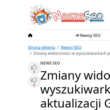
N
S
asze
eo
Newsy SEO
Strona główna
Newsy SEO
Zmiany widoczności w wyszukiwarkach po
NEWS SEO
Zmiany wido
0
wyszukiwark
0
aktualizacji