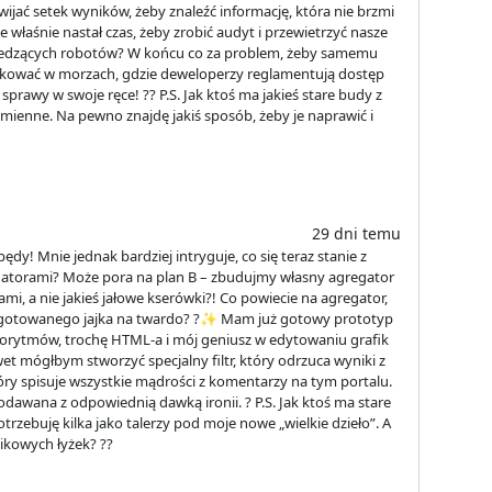
ijać setek wyników, żeby znaleźć informację, która nie brzmi
właśnie nastał czas, żeby zrobić audyt i przewietrzyć nasze
iedzących robotów? W końcu co za problem, żeby samemu
rkować w morzach, gdzie deweloperzy reglamentują dostęp
prawy w swoje ręce! ?️? P.S. Jak ktoś ma jakieś stare budy z
amienne. Na pewno znajdę jakiś sposób, żeby je naprawić i
29 dni temu
dy! Mnie jednak bardziej intryguje, co się teraz stanie z
atorami? Może pora na plan B – zbudujmy własny agregator
mami, a nie jakieś jałowe kserówki?! Co powiecie na agregator,
 dogotowanego jajka na twardo? ?✨ Mam już gotowy prototyp
gorytmów, trochę HTML-a i mój geniusz w edytowaniu grafik
awet mógłbym stworzyć specjalny filtr, który odrzuca wyniki z
który spisuje wszystkie mądrości z komentarzy na tym portalu.
dawana z odpowiednią dawką ironii. ? P.S. Jak ktoś ma stare
trzebuję kilka jako talerzy pod moje nowe „wielkie dzieło”. A
ikowych łyżek? ??