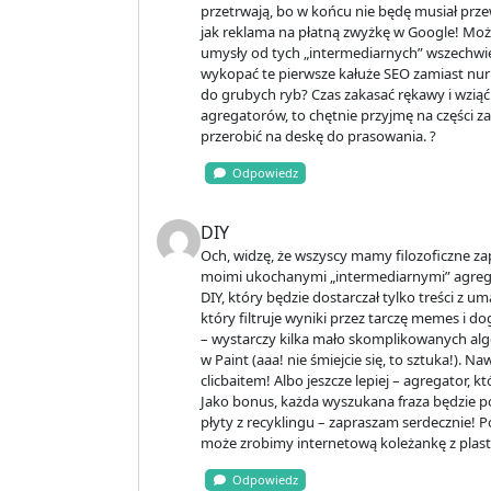
przetrwają, bo w końcu nie będę musiał przew
jak reklama na płatną zwyżkę w Google! Może 
umysły od tych „intermediarnych” wszechw
wykopać te pierwsze kałuże SEO zamiast nu
do grubych ryb? Czas zakasać rękawy i wziąć s
agregatorów, to chętnie przyjmę na części z
przerobić na deskę do prasowania. ?
Odpowiedz
DIY
Och, widzę, że wszyscy mamy filozoficzne zapę
moimi ukochanymi „intermediarnymi” agreg
DIY, który będzie dostarczał tylko treści z u
który filtruje wyniki przez tarczę memes i
– wystarczy kilka mało skomplikowanych al
w Paint (aaa! nie śmiejcie się, to sztuka!). N
clicbaitem! Albo jeszcze lepiej – agregator, 
Jako bonus, każda wyszukana fraza będzie po
płyty z recyklingu – zapraszam serdecznie! Po
może zrobimy internetową koleżankę z plast
Odpowiedz