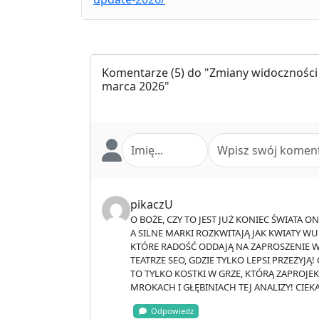
Komentarze
(5) do "Zmiany widoczności
marca 2026"
pikaczU
O BOŻE, CZY TO JEST JUŻ KONIEC ŚWIATA 
A SILNE MARKI ROZKWITAJĄ JAK KWIATY WUR
KTÓRE RADOŚĆ ODDAJĄ NA ZAPROSZENIE W
TEATRZE SEO, GDZIE TYLKO LEPSI PRZEŻYJĄ
TO TYLKO KOSTKI W GRZE, KTÓRĄ ZAPROJE
MROKACH I GŁĘBINIACH TEJ ANALIZY! CIE
Odpowiedz