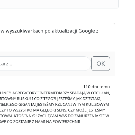
 w wyszukiwarkach po aktualizacji Google z
OK
110 dni temu
ONLINE?! AGREGATORY I INTERMEDIARZY SPADAJĄ W OTCHŁAŃ,
TOWNY RUSKU! I CO Z TEGO?! JESTEŚMY JAK DZIECIAKI,
IELKIEGO GIGANTA! JESTEŚMY RZUCANI W TYM KULISOWYM
! CZY TO WSZYSTKO MA GŁĘBOKI SENS, CZY MOŻE JESTEŚMY
KTOWAŁ KTOŚ INNY?! ZACHĘCAM WAS DO ZANURZENIA SIĘ W
KAWE CO ZOSTANIE Z NAMI NA POWIERZCHNI!