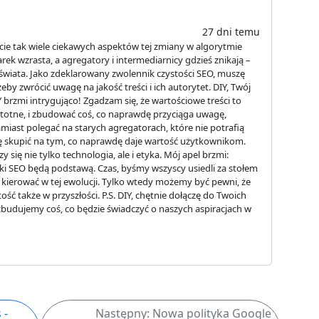
27 dni temu
acie tak wiele ciekawych aspektów tej zmiany w algorytmie
ek wzrasta, a agregatory i intermediarnicy gdzieś znikają –
o świata. Jako zdeklarowany zwolennik czystości SEO, muszę
y zwrócić uwagę na jakość treści i ich autorytet. DIY, Twój
rzmi intrygująco! Zgadzam się, że wartościowe treści to
eistotne, i zbudować coś, co naprawdę przyciąga uwagę,
miast polegać na starych agregatorach, które nie potrafią
ię skupić na tym, co naprawdę daje wartość użytkownikom.
 się nie tylko technologia, ale i etyka. Mój apel brzmi:
ki SEO będą podstawą. Czas, byśmy wszyscy usiedli za stołem
ię kierować w tej ewolucji. Tylko wtedy możemy być pewni, że
ść także w przyszłości. P.S. DIY, chętnie dołączę do Twoich
dujemy coś, co będzie świadczyć o naszych aspiracjach w
 -
Następny: Nowa polityka Google