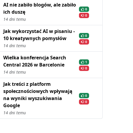
AI nie zabiło blogów, ale zabiło
0
ich duszę
0
14 dni temu
Jak wykorzystać AI w pisaniu -
0
10 kreatywnych pomysłów
0
14 dni temu
Wielka konferencja Search
1
Central 2026 w Barcelonie
0
14 dni temu
Jak treści z platform
społecznościowych wpływają
0
na wyniki wyszukiwania
0
Google
14 dni temu