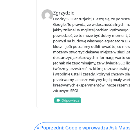
Zgrzydzio
Drodzy SEO entuzjaści, Cieszę się, że porusz
Google. To prawda, że widoczność silnych mar
jakby zniknęli w mglistej otchłani cyfroweg
powiedzieć, że to może być dobry moment, żeb
pomysł na budowę własnego agregatora DIY b
klucz – jeśli potrafimy odfiltrować to, co ni
możemy stworzyć ciekawe miejsce w sieci. Za
dostarczyć jakościowych informacji, warto s
Jednak nie zapominajmy, że w świecie SEO liczy
twórzmy przestrzeń, w której uczciwe prakty
i wspólnie ustalili zasady, którymi chcemy s
przetrwamy, a nasze witryny będą miały warto
kreatywnych eksperymentów! Może razem zbu
zdrowym SEO!
Odpowiedz
« Poprzedni: Google wprowadza Ask Maps