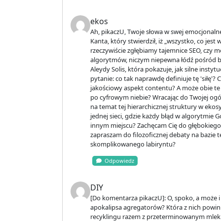
ekos
Ah, pikaczU, Twoje słowa w swej emocjonaln
Kanta, który stwierdził, iż „wszystko, co jes
rzeczywiście zgłębiamy tajemnice SEO, czy
algorytmów, niczym niepewna łódź pośród b
Aleydy Solis, która pokazuje, jak silne instyt
pytanie: co tak naprawdę definiuje tę 'siłę'
jakościowy aspekt contentu? A może obie te 
po cyfrowym niebie? Wracając do Twojej ogól
na temat tej hierarchicznej struktury w eko
jednej sieci, gdzie każdy błąd w algorytmie
innym miejscu? Zachęcam Cię do głębokiego
zapraszam do filozoficznej debaty na bazie t
skomplikowanego labiryntu?
Odpowiedz
DIY
[Do komentarza pikaczU]: O, spoko, a może i
apokalipsa agregatorów? Która z nich powinn
recyklingu razem z przeterminowanym mlekie