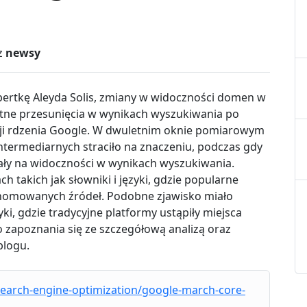
z
newsy
ertkę Aleyda Solis, zmiany w widoczności domen w
otne przesunięcia w wynikach wyszukiwania po
cji rdzenia Google. W dwuletnim oknie pomiarowym
intermediarnych straciło na znaczeniu, podczas gdy
yskały na widoczności w wynikach wyszukiwania.
 takich jak słowniki i języki, gdzie popularne
 renomowanych źródeł. Podobne zjawisko miało
ki, gdzie tradycyjne platformy ustąpiły miejsca
zapoznania się ze szczegółową analizą oraz
blogu.
search-engine-optimization/google-march-core-