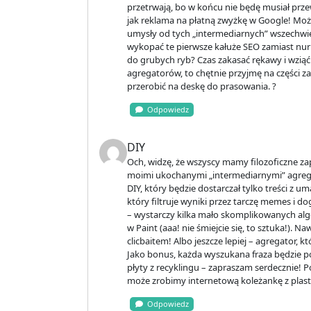
przetrwają, bo w końcu nie będę musiał przew
jak reklama na płatną zwyżkę w Google! Może 
umysły od tych „intermediarnych” wszechw
wykopać te pierwsze kałuże SEO zamiast nu
do grubych ryb? Czas zakasać rękawy i wziąć s
agregatorów, to chętnie przyjmę na części z
przerobić na deskę do prasowania. ?
Odpowiedz
DIY
Och, widzę, że wszyscy mamy filozoficzne zapę
moimi ukochanymi „intermediarnymi” agreg
DIY, który będzie dostarczał tylko treści z u
który filtruje wyniki przez tarczę memes i
– wystarczy kilka mało skomplikowanych al
w Paint (aaa! nie śmiejcie się, to sztuka!). N
clicbaitem! Albo jeszcze lepiej – agregator, 
Jako bonus, każda wyszukana fraza będzie po
płyty z recyklingu – zapraszam serdecznie! Po
może zrobimy internetową koleżankę z plast
Odpowiedz