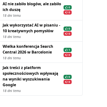
AI nie zabiło blogów, ale zabiło
0
ich duszę
0
18 dni temu
Jak wykorzystać AI w pisaniu -
0
10 kreatywnych pomysłów
0
18 dni temu
Wielka konferencja Search
1
Central 2026 w Barcelonie
0
18 dni temu
Jak treści z platform
społecznościowych wpływają
0
na wyniki wyszukiwania
0
Google
18 dni temu