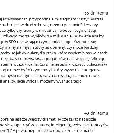
65 dni temu
ej intensywności przypominają mi fragment “Ciszy” Mistrza
t w ruchu, jest w drodze ku większemu poznaniu”. Lecz czy
 może tylko dryfujemy w mrocznych wodach segmentacji
urzliwego morza wyników wyszukiwania? W świetle analizy
ucje w SEO rozkwitają niczym feniks z popiołów, rodzi się
? Czy mamy na myśli autorytet domeny, czy może bardziej
cechy są jak dwa skrzydła ptaka, które wspierają nas w lotach
nej obawy o przyszłość agregatorów, nasuwają się refleksje
systemie wyszukiwania. Czyż nie jesteśmy wszyscy połączeni w
 Google może być niczym motyl, który wywołuje huragan w
 namysłu nad tym, co oznacza ta ewolucja, a może nawet
ej analizy. Jakie wnioski możemy wysnuć z tego
49 dni temu
 pora na jeszcze większy dramat? Może zaraz nadejdzie
a się zaopatrzyć w sztuczną inteligencję, żeby nie skończyć w
m?! ? A poważniej – może to dobrze, że „silne marki”