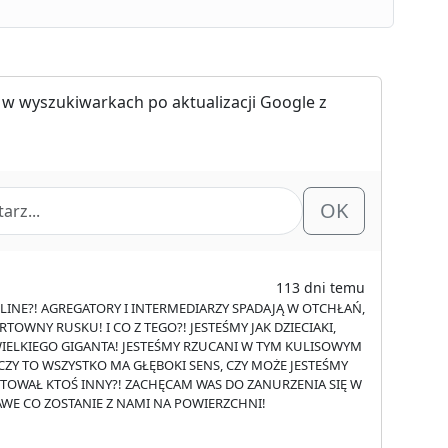
 w wyszukiwarkach po aktualizacji Google z
OK
113 dni temu
ONLINE?! AGREGATORY I INTERMEDIARZY SPADAJĄ W OTCHŁAŃ,
TOWNY RUSKU! I CO Z TEGO?! JESTEŚMY JAK DZIECIAKI,
IELKIEGO GIGANTA! JESTEŚMY RZUCANI W TYM KULISOWYM
! CZY TO WSZYSTKO MA GŁĘBOKI SENS, CZY MOŻE JESTEŚMY
KTOWAŁ KTOŚ INNY?! ZACHĘCAM WAS DO ZANURZENIA SIĘ W
KAWE CO ZOSTANIE Z NAMI NA POWIERZCHNI!