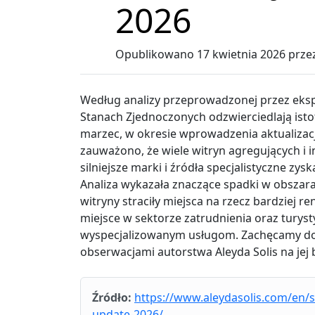
2026
Opublikowano
17 kwietnia 2026
prze
Według analizy przeprowadzonej przez eksp
Stanach Zjednoczonych odzwierciedlają ist
marzec, w okresie wprowadzenia aktualiza
zauważono, że wiele witryn agregujących i 
silniejsze marki i źródła specjalistyczne z
Analiza wykazała znaczące spadki w obszarach
witryny straciły miejsca na rzecz bardziej
miejsce w sektorze zatrudnienia oraz turysty
wyspecjalizowanym usługom. Zachęcamy do 
obserwacjami autorstwa Aleyda Solis na jej 
Źródło:
https://www.aleydasolis.com/en/
update-2026/