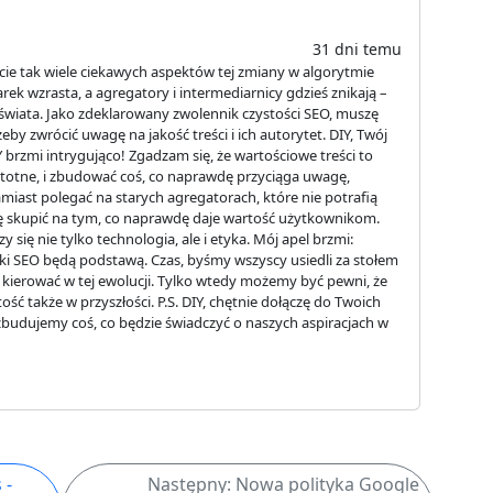
31 dni temu
acie tak wiele ciekawych aspektów tej zmiany w algorytmie
ek wzrasta, a agregatory i intermediarnicy gdzieś znikają –
o świata. Jako zdeklarowany zwolennik czystości SEO, muszę
y zwrócić uwagę na jakość treści i ich autorytet. DIY, Twój
rzmi intrygująco! Zgadzam się, że wartościowe treści to
eistotne, i zbudować coś, co naprawdę przyciąga uwagę,
miast polegać na starych agregatorach, które nie potrafią
ię skupić na tym, co naprawdę daje wartość użytkownikom.
 się nie tylko technologia, ale i etyka. Mój apel brzmi:
ki SEO będą podstawą. Czas, byśmy wszyscy usiedli za stołem
ię kierować w tej ewolucji. Tylko wtedy możemy być pewni, że
ść także w przyszłości. P.S. DIY, chętnie dołączę do Twoich
dujemy coś, co będzie świadczyć o naszych aspiracjach w
 -
Następny: Nowa polityka Google