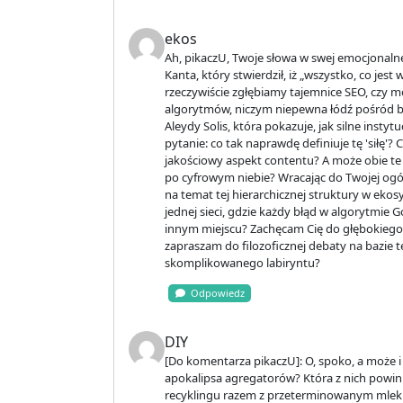
ekos
Ah, pikaczU, Twoje słowa w swej emocjonaln
Kanta, który stwierdził, iż „wszystko, co jes
rzeczywiście zgłębiamy tajemnice SEO, czy
algorytmów, niczym niepewna łódź pośród b
Aleydy Solis, która pokazuje, jak silne instyt
pytanie: co tak naprawdę definiuje tę 'siłę'
jakościowy aspekt contentu? A może obie te 
po cyfrowym niebie? Wracając do Twojej ogól
na temat tej hierarchicznej struktury w eko
jednej sieci, gdzie każdy błąd w algorytmie
innym miejscu? Zachęcam Cię do głębokiego
zapraszam do filozoficznej debaty na bazie t
skomplikowanego labiryntu?
Odpowiedz
DIY
[Do komentarza pikaczU]: O, spoko, a może i
apokalipsa agregatorów? Która z nich powinn
recyklingu razem z przeterminowanym mlekie