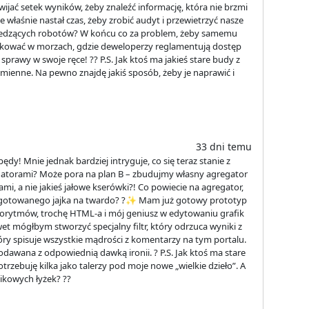
ijać setek wyników, żeby znaleźć informację, która nie brzmi
właśnie nastał czas, żeby zrobić audyt i przewietrzyć nasze
iedzących robotów? W końcu co za problem, żeby samemu
rkować w morzach, gdzie deweloperzy reglamentują dostęp
prawy w swoje ręce! ?️? P.S. Jak ktoś ma jakieś stare budy z
amienne. Na pewno znajdę jakiś sposób, żeby je naprawić i
33 dni temu
dy! Mnie jednak bardziej intryguje, co się teraz stanie z
atorami? Może pora na plan B – zbudujmy własny agregator
mami, a nie jakieś jałowe kserówki?! Co powiecie na agregator,
 dogotowanego jajka na twardo? ?✨ Mam już gotowy prototyp
gorytmów, trochę HTML-a i mój geniusz w edytowaniu grafik
awet mógłbym stworzyć specjalny filtr, który odrzuca wyniki z
który spisuje wszystkie mądrości z komentarzy na tym portalu.
dawana z odpowiednią dawką ironii. ? P.S. Jak ktoś ma stare
trzebuję kilka jako talerzy pod moje nowe „wielkie dzieło”. A
ikowych łyżek? ??