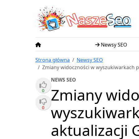
N
S
asze
eo
Newsy SEO
Strona główna
Newsy SEO
Zmiany widoczności w wyszukiwarkach po
NEWS SEO
Zmiany wido
0
wyszukiwark
0
aktualizacji