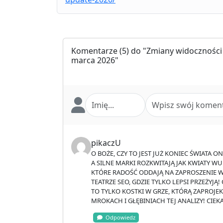
Komentarze
(5) do "Zmiany widoczności
marca 2026"
pikaczU
O BOŻE, CZY TO JEST JUŻ KONIEC ŚWIATA 
A SILNE MARKI ROZKWITAJĄ JAK KWIATY WUR
KTÓRE RADOŚĆ ODDAJĄ NA ZAPROSZENIE W
TEATRZE SEO, GDZIE TYLKO LEPSI PRZEŻYJĄ
TO TYLKO KOSTKI W GRZE, KTÓRĄ ZAPROJE
MROKACH I GŁĘBINIACH TEJ ANALIZY! CIE
Odpowiedz