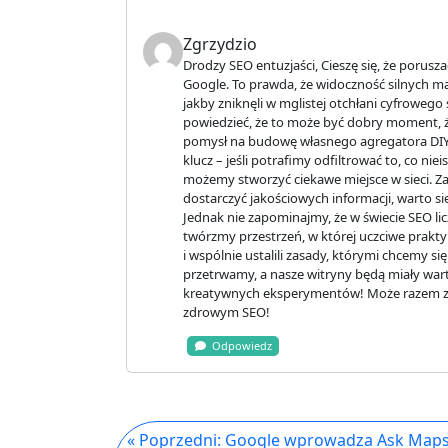
Zgrzydzio
Drodzy SEO entuzjaści, Cieszę się, że porusz
Google. To prawda, że widoczność silnych mar
jakby zniknęli w mglistej otchłani cyfroweg
powiedzieć, że to może być dobry moment, żeb
pomysł na budowę własnego agregatora DIY b
klucz – jeśli potrafimy odfiltrować to, co ni
możemy stworzyć ciekawe miejsce w sieci. Za
dostarczyć jakościowych informacji, warto s
Jednak nie zapominajmy, że w świecie SEO liczy
twórzmy przestrzeń, w której uczciwe prakty
i wspólnie ustalili zasady, którymi chcemy s
przetrwamy, a nasze witryny będą miały warto
kreatywnych eksperymentów! Może razem zbu
zdrowym SEO!
Odpowiedz
« Poprzedni: Google wprowadza Ask Maps