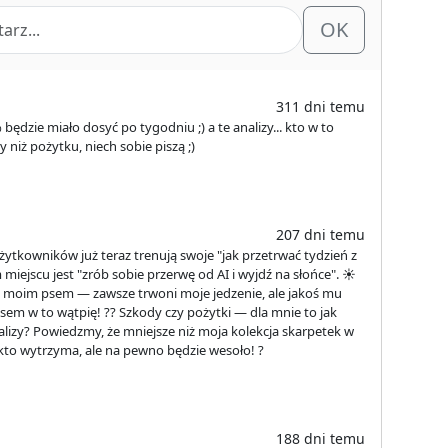
OK
311 dni temu
dzie miało dosyć po tygodniu ;) a te analizy... kto w to
y niż pożytku, niech sobie piszą ;)
207 dni temu
żytkowników już teraz trenują swoje "jak przetrwać tydzień z
miejscu jest "zrób sobie przerwę od AI i wyjdź na słońce". ☀️
k z moim psem — zawsze trwoni moje jedzenie, ale jakoś mu
czasem w to wątpię! ?? Szkody czy pożytki — dla mnie to jak
analizy? Powiedzmy, że mniejsze niż moja kolekcja skarpetek w
kto wytrzyma, ale na pewno będzie wesoło! ?
188 dni temu