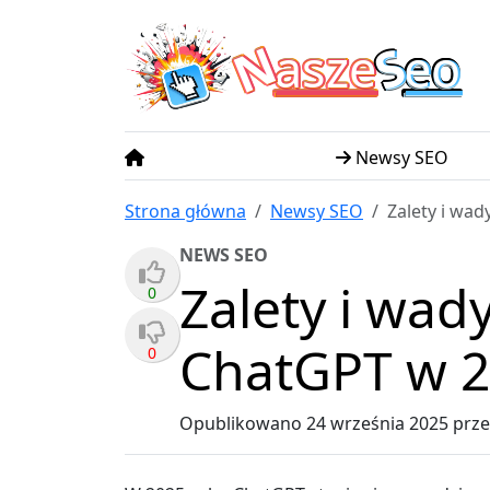
N
S
asze
eo
Newsy SEO
Strona główna
Newsy SEO
Zalety i wad
NEWS SEO
Zalety i wad
0
ChatGPT w 2
0
Opublikowano
24 września 2025
prz