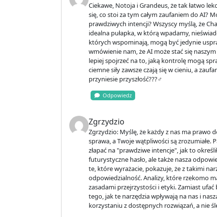
Ciekawe, Notoja i Grandeus, że tak łatwo lek
się, co stoi za tym całym zaufaniem do AI? M
prawdziwych intencji? Wszyscy myślą, że Cha
idealna pułapka, w którą wpadamy, nieświado
których wspominają, mogą być jedynie uspra
wmówienie nam, że AI może stać się naszym zb
lepiej spojrzeć na to, jaką kontrolę mogą sp
ciemne siły zawsze czają się w cieniu, a zauf
przyniesie przyszłość???️‍♂️
Odpowiedz
Zgrzydzio
Zgrzydzio: Myślę, że każdy z nas ma prawo 
sprawa, a Twoje wątpliwości są zrozumiałe. Pa
złapać na "prawdziwe intencje", jak to określ
futurystyczne hasło, ale także nasza odpowi
te, które wyrażacie, pokazuje, że z takimi 
odpowiedzialność. Analizy, które rzekomo ma
zasadami przejrzystości i etyki. Zamiast ufać
tego, jak te narzędzia wpływają na nas i na
korzystaniu z dostępnych rozwiązań, a nie ś