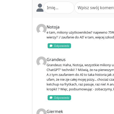
Notoja
e tam, miliony użytkowników? napewno 75% bę
wierzy? :/ zaufanie do AI? e tam, więcej szkod
Odpowiedz
Grandeus
Grandeus: Haha, Notoja, wszystkie miliony u
ChatGPT" techniki! ? Mówią, że na pierwszym 
A z tym zaufaniem do AI to taka historia ja
ufam, że nie zje całej mojej pizzy... chociaż 
ketchup na frytkach, raz pasuje, raz nie! A 
kropki! ? Więc, podsumowując - zobaczymy, 
Odpowiedz
Giermek