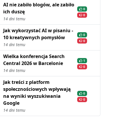
AI nie zabiło blogów, ale zabiło
0
ich duszę
0
14 dni temu
Jak wykorzystać AI w pisaniu -
0
10 kreatywnych pomysłów
0
14 dni temu
Wielka konferencja Search
1
Central 2026 w Barcelonie
0
14 dni temu
Jak treści z platform
społecznościowych wpływają
0
na wyniki wyszukiwania
0
Google
14 dni temu