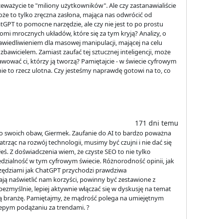
ceważycie te "miliony użytkowników". Ale czy zastanawialiście
oże to tylko zręczna zasłona, mająca nas odwrócić od
tGPT to pomocne narzędzie, ale czy nie jest to po prostu
mi mrocznych układów, które się za tym kryją? Analizy, o
wiedliwieniem dla masowej manipulacji, mającej na celu
awicielem. Zamiast zaufać tej sztucznej inteligencji, może
rawować ci, którzy ją tworzą? Pamiętajcie - w świecie cyfrowym
anie to rzecz ulotna. Czy jesteśmy naprawdę gotowi na to, co
171 dni temu
do swoich obaw, Giermek. Zaufanie do AI to bardzo poważna
trząc na rozwój technologii, musimy być czujni i nie dać się
iłeś. Z doświadczenia wiem, że czyste SEO to nie tylko
edzialność w tym cyfrowym świecie. Różnorodność opinii, jak
narzędziami jak ChatGPT przychodzi prawdziwa
ją naświetlić nam korzyści, powinny być zestawione z
 bezmyślnie, lepiej aktywnie włączać się w dyskusję na temat
szą branżę. Pamiętajmy, że mądrość polega na umiejętnym
lepym podążaniu za trendami. ?