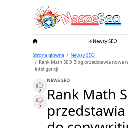
N
S
asze
eo
Newsy SEO
Strona główna
Newsy SEO
Rank Math SEO Blog przedstawia nowe na
inteligencji
NEWS SEO
Rank Math S
0
przedstawia
0
do copywrit