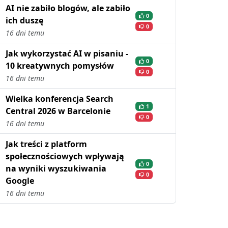
AI nie zabiło blogów, ale zabiło
0
ich duszę
0
16 dni temu
Jak wykorzystać AI w pisaniu -
0
10 kreatywnych pomysłów
0
16 dni temu
Wielka konferencja Search
1
Central 2026 w Barcelonie
0
16 dni temu
Jak treści z platform
społecznościowych wpływają
0
na wyniki wyszukiwania
0
Google
16 dni temu