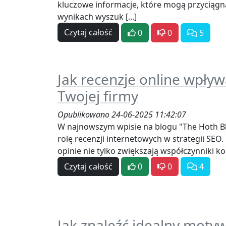
kluczowe informacje, które mogą przyciąg
wynikach wyszuk [...]
Czytaj całość
0
0
5
Jak recenzje online wpły
Twojej firmy
Opublikowano 24-06-2025 11:42:07
W najnowszym wpisie na blogu "The Hoth 
rolę recenzji internetowych w strategii SEO
opinie nie tylko zwiększają współczynniki konw
Czytaj całość
0
0
4
Jak znaleźć idealny moty