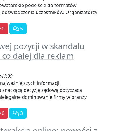
owatorskie podejście do formatów
ą doświadczenia uczestników. Organizatorzy
0
5
wej pozycji w skandalu
o dalej dla reklam
:41:09
ajważniejszych informacji
 znaczącą decyzję sądową dotyczącą
nielegalne dominowanie firmy w branży
0
3
nterakcje online: nowości z