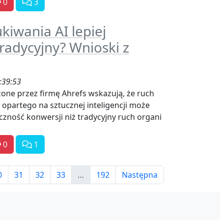
0
3
kiwania AI lepiej
radycyjny? Wnioski z
:39:53
ne przez firmę Ahrefs wskazują, że ruch
opartego na sztucznej inteligencji może
zność konwersji niż tradycyjny ruch organi
0
1
0
31
32
33
…
192
Następna