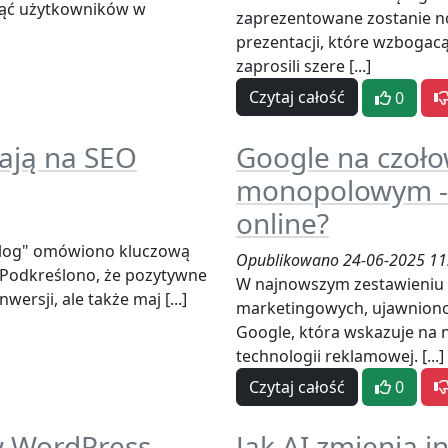
nąć użytkowników w
zaprezentowane zostanie n
prezentacji, które wzbogac
zaprosili szere [...]
Czytaj całość
0
wają na SEO
Google na czoło
monopolowym - c
online?
Blog" omówiono kluczową
Opublikowano 24-06-2025 11
. Podkreślono, że pozytywne
W najnowszym zestawieniu n
ersji, ale także maj [...]
marketingowych, ujawniono
Google, która wskazuje na 
technologii reklamowej. [...]
Czytaj całość
0
w WordPress
Jak AI zmienia i