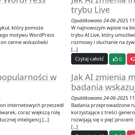
trybu Live
Opublikowano 24-06-2025 11
ykuł, który pomoże
W najnowszym wpisie na b
iego motywu WordPress
trybu AI Live, który umożli
 on cenne wskazówki
rozmowy i słuchanie na żyw
[...]
Czytaj całość
0
popularności w
Jak AI zmienia 
badania wskazu
Opublikowano 24-06-2025 11
ron internetowych przeszedł
Badania przeprowadzone na 
iwarek, coraz większą rolę
korzystające z treści gener
znej inteligencj [...]
rozwijają się o pięć procent 
[...]