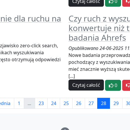
Czytaj całość
0
enie dla ruchu na
Czy ruch z wyszu
konwertuje niż t
badania Ahrefs
jawisko zero-click search,
Opublikowano 24-06-2025 11
nikach wyszukiwania
Nowe badania przeprowadzo
często otrzymują odpowiedzi
pochodzący z wyszukiwania 
mieć znacznie wyższą skutec
[...]
Czytaj całość
0
ednia
1
…
23
24
25
26
27
28
29
3