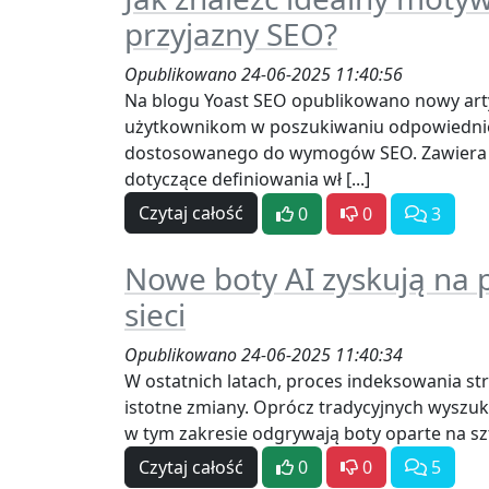
przyjazny SEO?
Opublikowano 24-06-2025 11:40:56
Na blogu Yoast SEO opublikowano nowy art
użytkownikom w poszukiwaniu odpowiedn
dostosowanego do wymogów SEO. Zawiera
dotyczące definiowania wł [...]
Czytaj całość
0
0
3
Nowe boty AI zyskują na 
sieci
Opublikowano 24-06-2025 11:40:34
W ostatnich latach, proces indeksowania st
istotne zmiany. Oprócz tradycyjnych wyszuk
w tym zakresie odgrywają boty oparte na sztuc
Czytaj całość
0
0
5