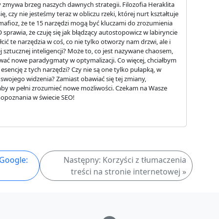
y zmywa brzeg naszych dawnych strategii. Filozofia Heraklita
ię, czy nie jesteśmy teraz w obliczu rzeki, której nurt kształtuje
mafioz, że te 15 narzędzi mogą być kluczami do zrozumienia
sprawia, że czuję się jak błądzący autostopowicz w labiryncie
ć te narzędzia w coś, co nie tylko otworzy nam drzwi, ale i
sztucznej inteligencji? Może to, co jest nazywane chaosem,
ować nowe paradygmaty w optymalizacji. Co więcej, chciałbym
sencję z tych narzędzi? Czy nie są one tylko pułapką, w
ć swojego widzenia? Zamiast obawiać się tej zmiany,
 aby w pełni zrozumieć nowe możliwości. Czekam na Wasze
amopoznania w świecie SEO!
 Google:
Następny: Korzyści z tłumaczenia
treści na stronie internetowej »