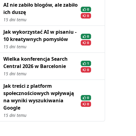
AI nie zabiło blogów, ale zabiło
0
ich duszę
0
15 dni temu
Jak wykorzystać AI w pisaniu -
0
10 kreatywnych pomysłów
0
15 dni temu
Wielka konferencja Search
1
Central 2026 w Barcelonie
0
15 dni temu
Jak treści z platform
społecznościowych wpływają
0
na wyniki wyszukiwania
0
Google
15 dni temu