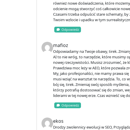
również nowe doświadczenia, które możemy i
odcienie mogą stworzyć coś całkowicie nowe
Czasami trzeba odpuścić stare schematy, by 
Twoim wzlocie i upadku w tym surrealistyczn
Odpowiedz
mafioz
Odpowiadamy na Twoje obawy, tirek. Zmiany 
AI to nie wróg, to narzędzie, które musimy op
nowej rzeczywistości. Musisz zrozumieć, że 
Prawdziwa moc leży w AEO, które pozwala z
My, jako profesjonaliści, nie mamy prawa się 
musi wziąć na warsztat te narzędzia. To, co 
bój się, tirek. Zmieniaj swój sposób myślenia,
którzy potrafią dostosować się do zmian, wej
liderami w tej nowej erze. Czas wznieść się do
Odpowiedz
ekos
Drodzy zwolennicy ewolucji w SEO, Przygląda