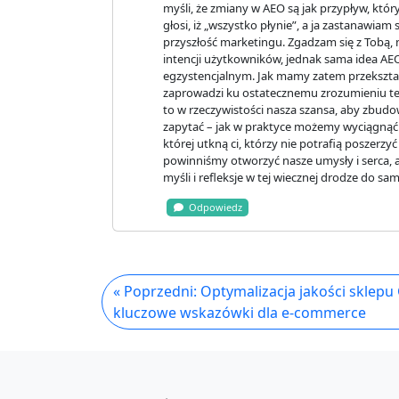
myśli, że zmiany w AEO są jak przypływ, któr
głosi, iż „wszystko płynie”, a ja zastanawiam s
przyszłość marketingu. Zgadzam się z Tobą, 
intencji użytkowników, jednak sama idea AEO 
egzystencjalnym. Jak mamy zatem przekształci
zaprowadzi ku ostatecznemu zrozumieniu tej 
to w rzeczywistości nasza szansa, aby zbud
zapytać – jak w praktyce możemy wyciągnąć e
której utkną ci, którzy nie potrafią poszerzy
powinniśmy otworzyć nasze umysły i serca,
myśli i refleksje w tej wiecznej drodze do s
Odpowiedz
« Poprzedni: Optymalizacja jakości sklepu
kluczowe wskazówki dla e-commerce