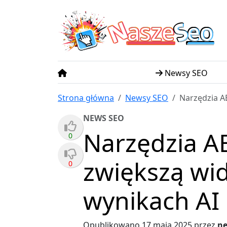
N
S
asze
eo
Newsy SEO
Strona główna
Newsy SEO
Narzędzia A
NEWS SEO
Narzędzia AE
0
zwiększą wi
0
wynikach AI
Opublikowano
17 maja 2025
przez
n