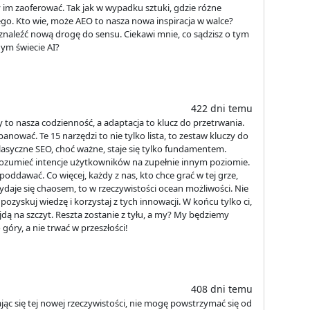
m zaoferować. Tak jak w wypadku sztuki, gdzie różne
go. Kto wie, może AEO to nasza nowa inspiracja w walce?
znaleźć nową drogę do sensu. Ciekawi mnie, co sądzisz o tym
ym świecie AI?
422 dni temu
to nasza codzienność, a adaptacja to klucz do przetrwania.
anować. Te 15 narzędzi to nie tylko lista, to zestaw kluczy do
klasyczne SEO, choć ważne, staje się tylko fundamentem.
rozumieć intencje użytkowników na zupełnie innym poziomie.
poddawać. Co więcej, każdy z nas, kto chce grać w tej grze,
wydaje się chaosem, to w rzeczywistości ocean możliwości. Nie
 pozyskuj wiedzę i korzystaj z tych innowacji. W końcu tylko ci,
dą na szczyt. Reszta zostanie z tyłu, a my? My będziemy
 góry, a nie trwać w przeszłości!
408 dni temu
jąc się tej nowej rzeczywistości, nie mogę powstrzymać się od