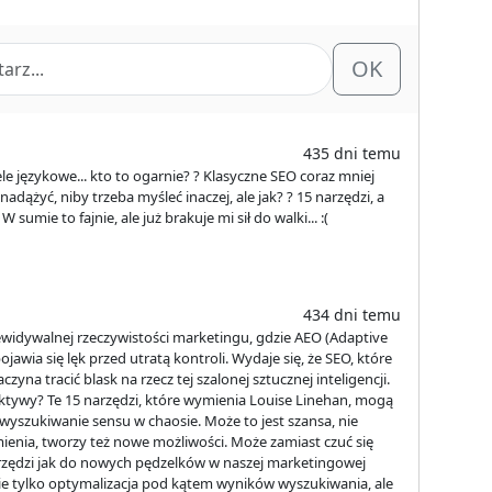
OK
435 dni temu
e językowe... kto to ogarnie? ? Klasyczne SEO coraz mniej
 nadążyć, niby trzeba myśleć inaczej, ale jak? ? 15 narzędzi, a
 sumie to fajnie, ale już brakuje mi sił do walki... :(
434 dni temu
rzewidywalnej rzeczywistości marketingu, gdzie AEO (Adaptive
jawia się lęk przed utratą kontroli. Wydaje się, że SEO, które
na tracić blask na rzecz tej szalonej sztucznej inteligencji.
ektywy? Te 15 narzędzi, które wymienia Louise Linehan, mogą
yszukiwanie sensu w chaosie. Może to jest szansa, nie
ienia, tworzy też nowe możliwości. Może zamiast czuć się
zędzi jak do nowych pędzelków w naszej marketingowej
 nie tylko optymalizacja pod kątem wyników wyszukiwania, ale