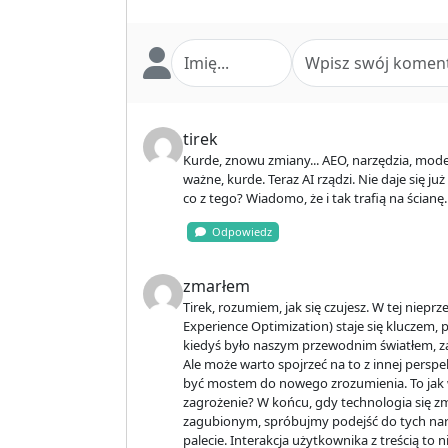
tirek
Kurde, znowu zmiany... AEO, narzędzia, model
ważne, kurde. Teraz AI rządzi. Nie daje się już
co z tego? Wiadomo, że i tak trafią na ścianę. W
Odpowiedz
zmarłem
Tirek, rozumiem, jak się czujesz. W tej niep
Experience Optimization) staje się kluczem, po
kiedyś było naszym przewodnim światłem, zaczy
Ale może warto spojrzeć na to z innej persp
być mostem do nowego zrozumienia. To jak w
zagrożenie? W końcu, gdy technologia się zm
zagubionym, spróbujmy podejść do tych nar
palecie. Interakcja użytkownika z treścią to