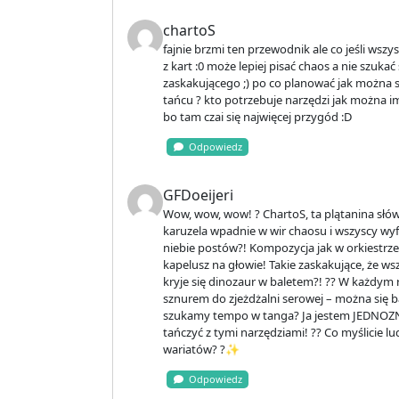
chartoS
fajnie brzmi ten przewodnik ale co jeśli wszy
z kart :0 może lepiej pisać chaos a nie szuka
zaskakującego ;) po co planować jak można si
tańcu ? kto potrzebuje narzędzi jak można 
bo tam czai się najwięcej przygód :D
Odpowiedz
GFDoeijeri
Wow, wow, wow! ? ChartoS, ta plątanina słów b
karuzela wpadnie w wir chaosu i wszyscy wyf
niebie postów?! Kompozycja jak w orkiestrze
kapelusz na głowie! Takie zaskakujące, że ws
kryje się dinozaur w baletem?! ?? W każdym 
sznurem do zjeżdżalni serowej – można się ba
szukamy tempo w tanga? Ja jestem JEDNOZN
tańczyć z tymi narzędziami! ??️ Co myślicie 
wariatów? ?✨
Odpowiedz