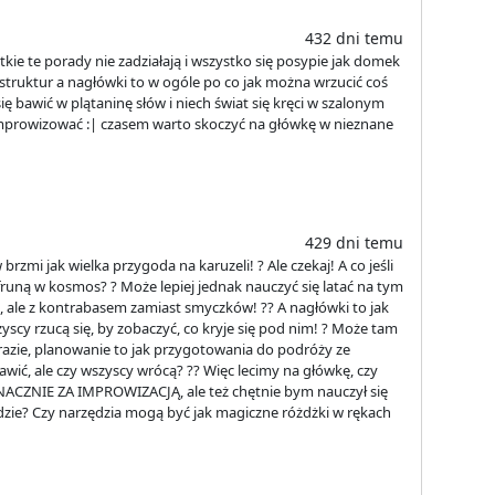
432 dni temu
stkie te porady nie zadziałają i wszystko się posypie jak domek
ć struktur a nagłówki to w ogóle po co jak można wrzucić coś
ę bawić w plątaninę słów i niech świat się kręci w szalonym
improwizować :| czasem warto skoczyć na główkę w nieznane
429 dni temu
rzmi jak wielka przygoda na karuzeli! ? Ale czekaj! A co jeśli
runą w kosmos? ? Może lepiej jednak nauczyć się latać na tym
, ale z kontrabasem zamiast smyczków! ?? A nagłówki to jak
zyscy rzucą się, by zobaczyć, co kryje się pod nim! ? Może tam
razie, planowanie to jak przygotowania do podróży ze
wić, ale czy wszyscy wrócą? ?? Więc lecimy na główkę, czy
ACZNIE ZA IMPROWIZACJĄ, ale też chętnie bym nauczył się
ludzie? Czy narzędzia mogą być jak magiczne różdżki w rękach