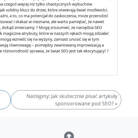
eba czegoś więcej niż tylko chaotycznych wybuchów
ak solidny klucz do drzwi, które otwierają świat możliwości.
źni, a to, co ma potencjał do zaskoczenia, może przerodzić
izować i skakać w nieznane, ale warto pamiętać, że nawet
, dokąd zmierzamy. ? Mogę zrozumieć, że narzędzia SEO
ak magiczne atrybuty, które w naszych rękach mogą zdziałać
 mogą wznieść się na wyżyny, zamiast unosić się w tym
 swoją równowagę – pomiędzy zwariowaną improwizacją a
 różnorodność sprawia, że świat SEO jest tak ekscytujący! ?
Następny: Jak skutecznie pisać artykuły
sponsorowane pod SEO? »