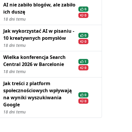
AI nie zabiło blogów, ale zabiło
0
ich duszę
0
18 dni temu
Jak wykorzystać AI w pisaniu -
0
10 kreatywnych pomysłów
0
18 dni temu
Wielka konferencja Search
1
Central 2026 w Barcelonie
0
18 dni temu
Jak treści z platform
społecznościowych wpływają
0
na wyniki wyszukiwania
0
Google
18 dni temu