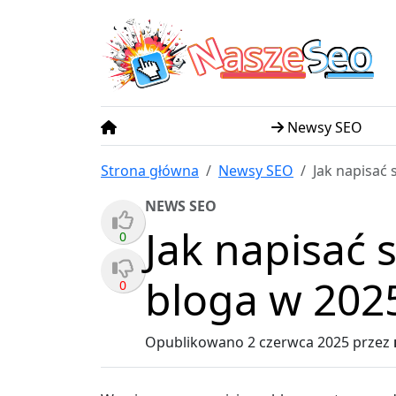
N
S
asze
eo
Newsy SEO
Strona główna
Newsy SEO
Jak napisać
NEWS SEO
Jak napisać 
0
bloga w 202
0
Opublikowano
2 czerwca 2025
przez