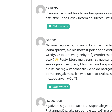
czarny
Planowanie i struktura to nudna sprawa - wy
oszustw! Chaos jest kluczem do sukcesu w SE
Odpowiedz
tacho
No właśnie, czarny, mówisz o brudnych techn
jedna sprawa, ale nie możesz polegać na oszu
wtedy? ?? Ja tam wolę, żeby mój WordPress st
ptak ?✨ Posty, które mają sens i są napisane
serio – jak chcesz, żeby ktoś trafił na Twój
nie rzucać się w wir chaosu! ? A co do narzęd
pomocne. Jak masz ich w rękach, to czujesz si
niezbadanych wód ??!
Odpowiedz
napoleon
Zgadzam się z Tobą, tacho! ? Wspaniałe jest t
Plątanina słów, jaką proponuje czartoS, ma s