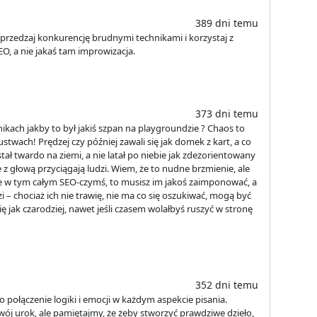
389 dni temu
przedzaj konkurencję brudnymi technikami i korzystaj z
O, a nie jakaś tam improwizacja.
373 dni temu
ikach jakby to był jakiś szpan na playgroundzie ? Chaos to
stwach! Prędzej czy później zawali się jak domek z kart, a co
ał twardo na ziemi, a nie latał po niebie jak zdezorientowany
 z głową przyciągają ludzi. Wiem, że to nudne brzmienie, ale
 site w tym całym SEO-czymś, to musisz im jakoś zaimponować, a
zi – chociaż ich nie trawię, nie ma co się oszukiwać, mogą być
ę jak czarodziej, nawet jeśli czasem wolałbyś ruszyć w stronę
352 dni temu
o połączenie logiki i emocji w każdym aspekcie pisania.
wój urok, ale pamiętajmy, że żeby stworzyć prawdziwe dzieło,