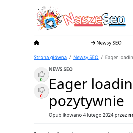
N
S
asze
eo
Newsy SEO
Strona główna
Newsy SEO
Eager loadi
NEWS SEO
Eager loadin
0
pozytywnie
0
Opublikowano
4 lutego 2024
przez
n