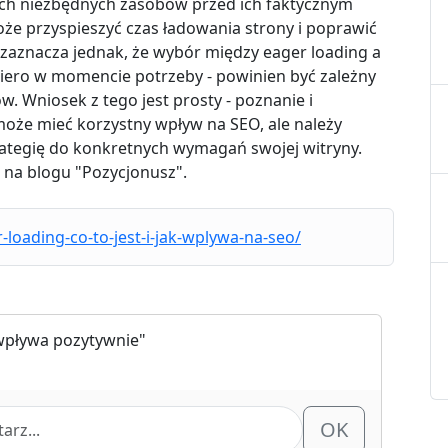
ich niezbędnych zasobów przed ich faktycznym
że przyspieszyć czas ładowania strony i poprawić
zaznacza jednak, że wybór między eager loading a
piero w momencie potrzeby - powinien być zależny
w. Wniosek z tego jest prosty - poznanie i
oże mieć korzystny wpływ na SEO, ale należy
rategię do konkretnych wymagań swojej witryny.
 na blogu "Pozycjonusz".
loading-co-to-jest-i-jak-wplywa-na-seo/
 wpływa pozytywnie"
OK