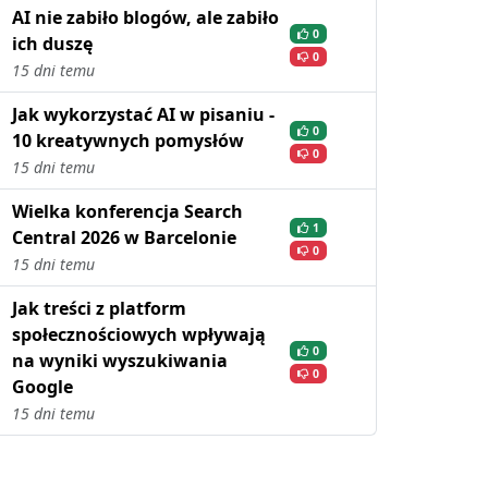
AI nie zabiło blogów, ale zabiło
0
ich duszę
0
15 dni temu
Jak wykorzystać AI w pisaniu -
0
10 kreatywnych pomysłów
0
15 dni temu
Wielka konferencja Search
1
Central 2026 w Barcelonie
0
15 dni temu
Jak treści z platform
społecznościowych wpływają
0
na wyniki wyszukiwania
0
Google
15 dni temu