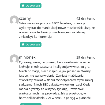
Odpowiedz
czarny
42 dni temu
Sztuczna inteligencja w SEO? Świetnie, bo mogę
wykorzystać do manipulacji nowe możliwości! Liczę, że
nowoczesne techniki pozwolą mi jeszcze łatwiej
zmiażdżyć konkurencję!
Odpowiedz
minionek
39 dni temu
O, czarny, wiesz, co piszesz, Lecz wrażliwość w sercu
kiełkuje! Niech sztuczna inteligencja w wnętrzu gra,
Niech pomaga, niech inspiruje, jak piosenka! Ważny
jest cel, nie walka w cieniu, Zamiast miażdżenia,
stwórzmy zawrót w tleniu. Współpraca w myśli, mniej
sarkazmu, Niech SEO zakwita w nowym razie! Kiedy
marka błyszczy, to wszyscy zyskują, Prawdziwe
wartości niech nas prowadzą. Siła w prostocie, w
harmonii działania, Z AI w sercu, z poezją w planach!