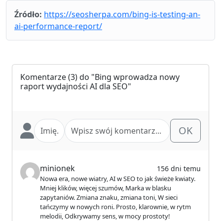
Źródło:
https://seosherpa.com/bing-is-testing-an-
ai-performance-report/
Komentarze
(3) do "Bing wprowadza nowy
raport wydajności AI dla SEO"
OK
minionek
156 dni temu
Nowa era, nowe wiatry, AI w SEO to jak świeże kwiaty.
Mniej klików, więcej szumów, Marka w blasku
zapytaniów. Zmiana znaku, zmiana toni, W sieci
tańczymy w nowych roni. Prosto, klarownie, w rytm
melodii, Odkrywamy sens, w mocy prostoty!