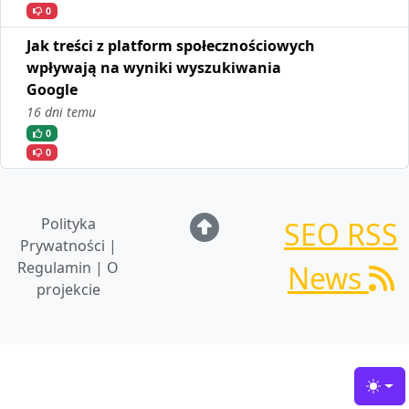
0
Jak treści z platform społecznościowych
wpływają na wyniki wyszukiwania
Google
16 dni temu
0
0
Polityka
SEO RSS
Prywatności |
Regulamin | O
News
projekcie
Toggl