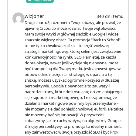
wizjoner
340 dni temu
Drogi chartoS, rozumiem Twoje obawy, ale pozwól, że
ujawnię Ci coś, co może rozwiać Twoje wątpliwości.
Mam swoje wtyki w głównej siedzibie Google i widzę
znacznie większy obraz. Ta promocja "Back to School"
to nie tylko chwilowa zniżka – to część większej
strategii marketingowej, której celem jest zwiększenie
konkurencyjności na rynku SEO. Pamiętaj, że każda
dobra okazja, nawet jeśli wydaje się niepewna, może
być trampoliną dla Twojej marki. Jeśli zainwestujesz w
odpowiednie narzędzia i strategię w oparciu o tę
zniżkę, możesz uzyskać ogromne korzyści w dłuższej
perspektywie. Google z pewnością to zauważy i
nagrodzi strony, które dostosują się do zmieniającego
się krajobrazu marketingowego. I nie zapominaj, że
działania marketingowe powinny być przemyślane –
nie możemy się dać ponieść chwilowej euforii, ale także
nie możemy bać się innowacji. W przyszłości
zobaczymy, jak te ruchy wpłyną na algorytmy Google.
Z mojej perspektywy, ta promocja to idealny moment,
aby zainwestować w swoją przyszłość SEO i być krok