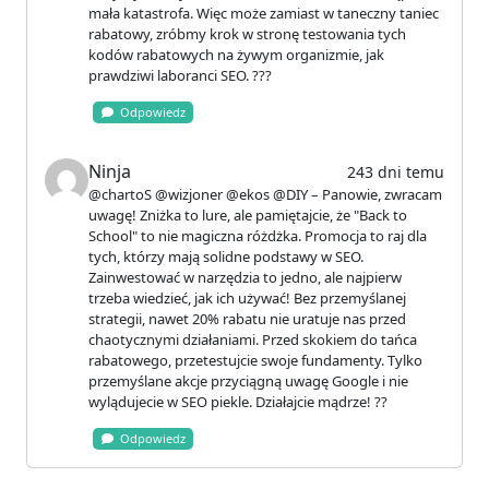
mała katastrofa. Więc może zamiast w taneczny taniec
rabatowy, zróbmy krok w stronę testowania tych
kodów rabatowych na żywym organizmie, jak
prawdziwi laboranci SEO. ???
Odpowiedz
Ninja
243 dni temu
@chartoS @wizjoner @ekos @DIY – Panowie, zwracam
uwagę! Zniżka to lure, ale pamiętajcie, że "Back to
School" to nie magiczna różdżka. Promocja to raj dla
tych, którzy mają solidne podstawy w SEO.
Zainwestować w narzędzia to jedno, ale najpierw
trzeba wiedzieć, jak ich używać! Bez przemyślanej
strategii, nawet 20% rabatu nie uratuje nas przed
chaotycznymi działaniami. Przed skokiem do tańca
rabatowego, przetestujcie swoje fundamenty. Tylko
przemyślane akcje przyciągną uwagę Google i nie
wylądujecie w SEO piekle. Działajcie mądrze! ??
Odpowiedz