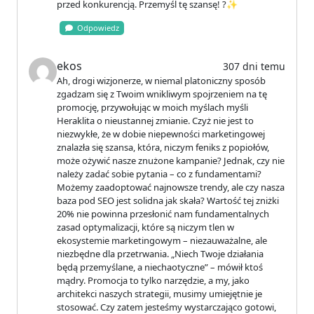
przed konkurencją. Przemyśl tę szansę! ?✨
Odpowiedz
ekos
307 dni temu
Ah, drogi wizjonerze, w niemal platoniczny sposób
zgadzam się z Twoim wnikliwym spojrzeniem na tę
promocję, przywołując w moich myślach myśli
Heraklita o nieustannej zmianie. Czyż nie jest to
niezwykłe, że w dobie niepewności marketingowej
znalazła się szansa, która, niczym feniks z popiołów,
może ożywić nasze znużone kampanie? Jednak, czy nie
należy zadać sobie pytania – co z fundamentami?
Możemy zaadoptować najnowsze trendy, ale czy nasza
baza pod SEO jest solidna jak skała? Wartość tej zniżki
20% nie powinna przesłonić nam fundamentalnych
zasad optymalizacji, które są niczym tlen w
ekosystemie marketingowym – niezauważalne, ale
niezbędne dla przetrwania. „Niech Twoje działania
będą przemyślane, a niechaotyczne” – mówił ktoś
mądry. Promocja to tylko narzędzie, a my, jako
architekci naszych strategii, musimy umiejętnie je
stosować. Czy zatem jesteśmy wystarczająco gotowi,