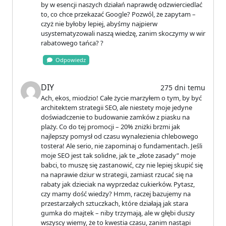
by w esencji naszych działań naprawdę odzwierciedlać
to, co chce przekazać Google? Pozwól, że zapytam –
czyż nie byłoby lepiej, abyśmy najpierw
usystematyzowali naszą wiedzę, zanim skoczymy w wir
rabatowego tańca? ?
Odpowiedz
DIY
275 dni temu
Ach, ekos, miodzio! Całe życie marzyłem o tym, by być
architektem strategii SEO, ale niestety moje jedyne
doświadczenie to budowanie zamków z piasku na
plaży. Co do tej promocji – 20% zniżki brzmi jak
najlepszy pomysł od czasu wynalezienia chlebowego
tostera! Ale serio, nie zapominaj o fundamentach. Jeśli
moje SEO jest tak solidne, jak te „złote zasady” moje
babci, to muszę się zastanowić, czy nie lepiej skupić się
na naprawie dziur w strategii, zamiast rzucać się na
rabaty jak dzieciak na wyprzedaż cukierków. Pytasz,
czy mamy dość wiedzy? Hmm, raczej bazujemy na
przestarzałych sztuczkach, które działają jak stara
gumka do majtek – niby trzymają, ale w głębi duszy
wszyscy wiemy, że to kwestia czasu, zanim nastąpi