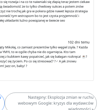
 się rozwija i na co te naiwniaki się złapią teraz jestem ciekaw
mają świadomość że to tylko chwilowy sukces a potem znów
zyż nie trochę jak gra w pokera gdzie nawet lepsza strategia
ię ponieść tym wstrząsom bo to jest czysta przyjemność i
łej układanki luźno powiązanej w świecie seo
102 dni temu
ęty Mikołaj, co zamiast prezentów tylko węgiel zsyła. ? Każda
n, a YMYL to w ogóle chyba nie do ogarnięcia. Kto tam
piej z kubkiem kawy popatrzeć, jak się bałagan rozkręca! ☕?
eszyć się życiem. Po co się stresować? ?‍♂️ A jak znowu
m! Jazz on, baby! ?
w
Następny: Eksplozja zmian w ruchu
webowym Google: kryzys dla wydawców
wiadomości »