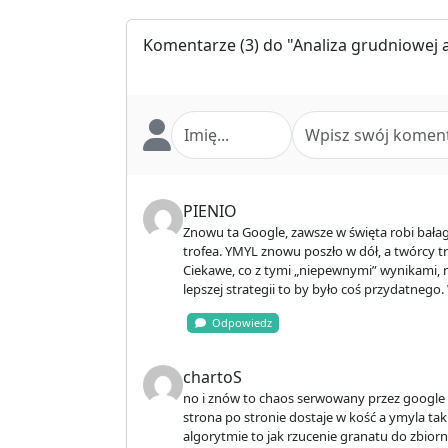
Komentarze
(3) do "Analiza grudniowej a
PIENIO
Znowu ta Google, zawsze w święta robi bałag
trofea. YMYL znowu poszło w dół, a twórcy tr
Ciekawe, co z tymi „niepewnymi” wynikami, m
lepszej strategii to by było coś przydatnego. 
Odpowiedz
chartoS
no i znów to chaos serwowany przez google c
strona po stronie dostaje w kość a ymyla ta
algorytmie to jak rzucenie granatu do zbio