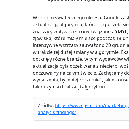
W środku świątecznego okresu, Google za
aktualizacją algorytmu, która rozpoczęła s
znaczący wpływ na strony związane z YMYL,
zjawiska, które miały miejsce podczas 18-dn
intensywne wstrząsy zauważono 20 grudnia,
w trakcie tej dużej zmiany w algorytmie. E
dotknęły różne branże, w tym wydawców wi
aktualizacja była oczekiwana z niecierpliwoś
odczuwalny na całym świecie. Zachęcamy do
wydarzenia, by lepiej zrozumieć, jakie kon
tak dużym aktualizacji algorytmu.
Źródło:
https://www.gsqi.com/marketing
analysis-findings/