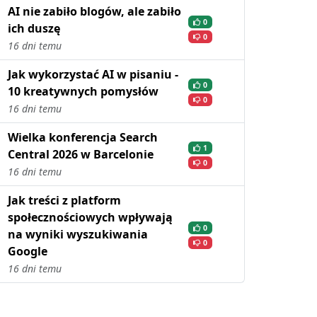
AI nie zabiło blogów, ale zabiło
0
ich duszę
0
16 dni temu
Jak wykorzystać AI w pisaniu -
0
10 kreatywnych pomysłów
0
16 dni temu
Wielka konferencja Search
1
Central 2026 w Barcelonie
0
16 dni temu
Jak treści z platform
społecznościowych wpływają
0
na wyniki wyszukiwania
0
Google
16 dni temu