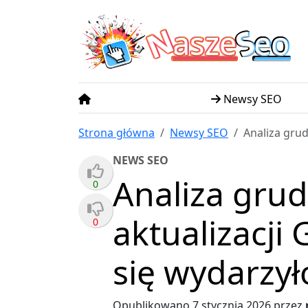
N
S
asze
eo
Newsy SEO
Strona główna
Newsy SEO
Analiza grud
NEWS SEO
Analiza gru
0
aktualizacji 
0
się wydarzył
Opublikowano
7 stycznia 2026
przez