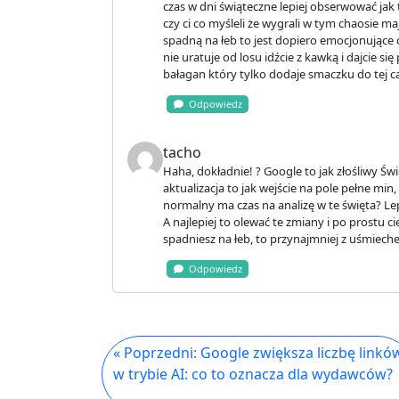
czas w dni świąteczne lepiej obserwować jak to
czy ci co myśleli że wygrali w tym chaosie 
spadną na łeb to jest dopiero emocjonujące c
nie uratuje od losu idźcie z kawką i dajcie s
bałagan który tylko dodaje smaczku do tej ca
Odpowiedz
tacho
Haha, dokładnie! ? Google to jak złośliwy Świ
aktualizacja to jak wejście na pole pełne mi
normalny ma czas na analizę w te święta? Le
A najlepiej to olewać te zmiany i po prostu ci
spadniesz na łeb, to przynajmniej z uśmieche
Odpowiedz
« Poprzedni: Google zwiększa liczbę linkó
w trybie AI: co to oznacza dla wydawców?